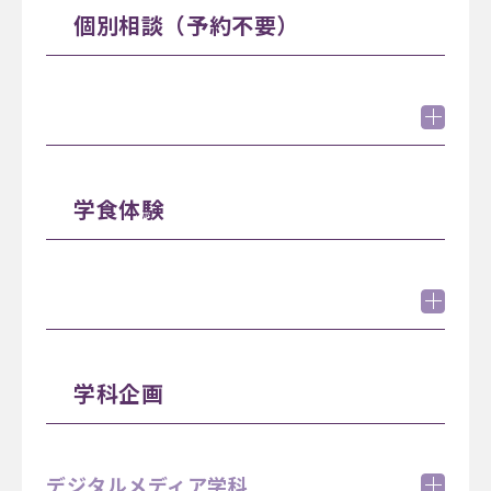
ツアーの所要時間は約20分です。定員制につき、
個別相談（予約不要）
お早めにお申し込みください。 （例：①10:15～
12:15 - 13:00
10:35 ②10:40～11:00）
（理系学科学生企画）学生制作物展示＆3Dプリン
タ体験・VR体験
10:15 - 11:00
11:15 - 12:00
12:15 - 13:00
13:15 - 14:00
14:15 - 15:00
随時参加可
職員による個別相談コーナー
入試や奨学金、資格取得等のご質問・ご相談に職
10:15 - 14:00
学食体験
員がお答えします。
10:00 - 15:00
健康科学部"教員による個別相談"
健康科学部5学科の教員が個別のご相談にお答え
学食体験＠新校舎「アカデミックテラス」
します。
学科企画
11:00 - 15:00
12:30 - 14:15
学食体験＠響友館食堂
橘生とのフリートークコーナー
デジタルメディア学科