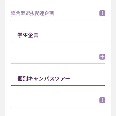
大学紹介（看護・医療系）
総合型選抜関連企画
10:15 - 11:00
12:15 - 13:00
14:15 - 15:00
総合型選抜ガイダンス
入試説明会
学生企画
12:15 - 13:00
10:15 - 11:00
12:15 - 13:00
14:15 - 15:00
総合型選抜対策講座（探究・課外活動方式）
大学紹介・入試説明会（外国人留学生向け）
14:15 - 15:00
10:15 - 11:00
在学生によるキャンパスライフ紹介
学費・奨学金説明会
個別キャンパスツアー
12:15 - 13:00
14:15 - 15:00
11:15 - 12:00
13:15 - 14:00
クラブ・サークル紹介＆パフォーマンス
出演団体：吹奏楽部／京炎そでふれ！部
※出演団体は変更になる場合があります 7月18日
（土）更新：書道部の出演が急遽中止になりまし
個別キャンパスツアー
た。なにとぞご了承ください。