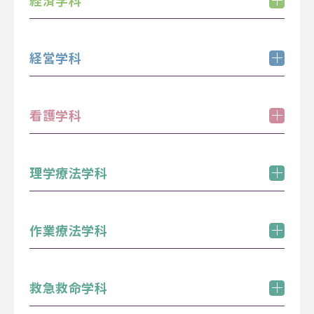
経済学科
学科紹介＆ミニ講義「それって思い込み？ーカウ
ンセラーに学ぶ自分のこころを軽くする方法ー」
学科紹介
（内容）
経営学科
11:15 - 12:00
13:15 - 14:00
学科紹介＆ミニ講義「お金って何？銀行って必要
なの？」
体験学習（随時参加可）
学科紹介
「心理学ってどんな学問？ ５つのアプローチから
（内容）
看護学科
心の謎解きを体験しよう！」
11:15 - 12:00
13:15 - 14:00
学科紹介＆ミニ講義「お客さんとお店の店長、両
方の立場になって小売ビジネスを考えよう！」
学科紹介
10:15 - 15:00
理学療法学科
11:15 - 12:00
13:15 - 14:00
11:15 - 12:00
13:15 - 14:00
学科紹介
体験学習・施設見学・個別相談（随時参加可）
体験学習テーマ「とにかく体験！将来の私！！」
作業療法学科
11:15 - 12:00
13:15 - 14:00
12:15 - 14:00
学科紹介
体験学習・施設見学
体験学習テーマ「『理学療法学』の世界を探検し
救急救命学科
よう！」
11:15 - 12:00
13:15 - 14:00