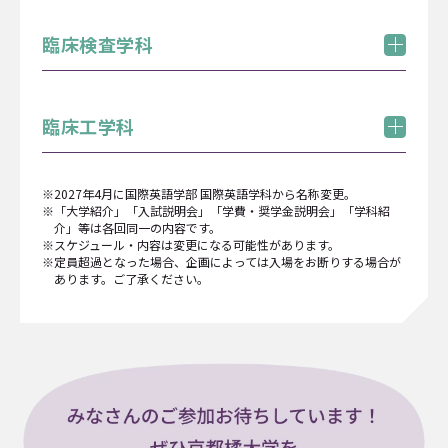
学科紹介
体験学習・施設見学
12:15 - 13:00
13:15 - 14:00
体験学習テーマ「みんなで体感！バリアフリーな
臨床検査学科
世界〜車椅子ボッチャ体験&作業療法士が使う先
11:15 - 12:00
13:15 - 14:00
教員による個別相談（随時参加可）
端ICT技術展示〜」
学科紹介
体験学習・施設見学
12:30 - 14:15
体験学習テーマ「救急救命機材をみて、さわっ
臨床工学科
12:15 - 13:00
13:15 - 14:00
て、体験しよう」
11:15 - 12:00
13:15 - 14:00
教員による個別相談（随時参加可）
学科紹介
体験学習・施設見学
12:15 - 14:00
※2027年4月に国際英語学部 国際英語学科から名称変更。
体験学習テーマ「臨床検査を体験しよう！」
※「大学紹介」「入試説明会」「学費・奨学金説明会」「学科紹
12:30 - 14:15
11:15 - 12:00
13:15 - 14:00
介」等は各回同一の内容です。
教員による個別相談（随時参加可）
※スケジュール・内容は変更になる可能性があります。
12:15 - 13:00
13:15 - 14:00
体験学習・施設見学
※定員超過となった場合、企画によっては入場をお断りする場合が
あります。ご了承ください。
12:30 - 14:15
体験学習テーマ「リアルな手術室と集中治療室を
教員による個別相談（随時参加可）
つかって命をつなぐ臨床工学技士の仕事を体験し
よう！」
12:30 - 14:15
12:15 - 13:00
13:15 - 14:00
教員による個別相談（随時参加可）