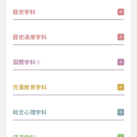
コース紹介
歴史学科
11:15 - 12:00
13:15 - 14:00
11:15 - 12:00
学科紹介
教員・在学生との個別相談
歴史遺産学科
11:15 - 12:00
12:15 - 13:00
学科紹介
【特別企画】文学部サマーセミナー2026
（内容）
テーマ：羽根ペンで羊皮紙に字を書く―西洋世界
国際学科※
学科紹介＆体験学習「埴輪と親しむ！」
の伝統的な筆記用具を使おう―
学科紹介
11:15 - 12:00
13:15 - 14:00
13:15 - 14:00
（内容）
児童教育学科
学科紹介＆学生登壇
学科紹介
11:15 - 12:00
13:15 - 14:00
（内容）
総合心理学科
学科紹介＆学生登壇
学科紹介
11:15 - 12:00
13:15 - 14:00
（内容）