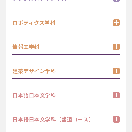
11:00 - 14:15
10:00 - 15:00
学科紹介
先輩留学生とのフリートークコーナー（外国人留
（内容）
ロボティクス学科
学生向け）
学科紹介＆ミニ講義「ゲームの面白さ」
学科紹介
12:15 - 14:00
11:15 - 12:00
13:15 - 14:00
情報工学科
体験学習（随時参加可）
11:15 - 12:00
13:15 - 14:00
「文系×理系の融合！未来に広がるデジタルメデ
学科紹介
体験学習（随時参加可）
ィアの世界を体験しよう！」
（内容）
「最先端のロボットを操作してみよう。その仕組
建築デザイン学科
学科紹介＆学生登壇
みを知ろう！」
12:15 - 14:00
学科紹介
11:15 - 12:00
13:15 - 14:00
12:15 - 14:00
（内容）
日本語日本文学科
学科紹介＆ミニ講義「建築デザインとは？」
体験学習（随時参加可）
「手書きスケッチからAIを使って画像を生成して
学科紹介
みよう！」
11:15 - 12:00
13:15 - 14:00
（内容）
日本語日本文学科（書道コース）
学科紹介＆ミニ講義「アニメ・マンガを彩る言
12:15 - 14:00
葉」