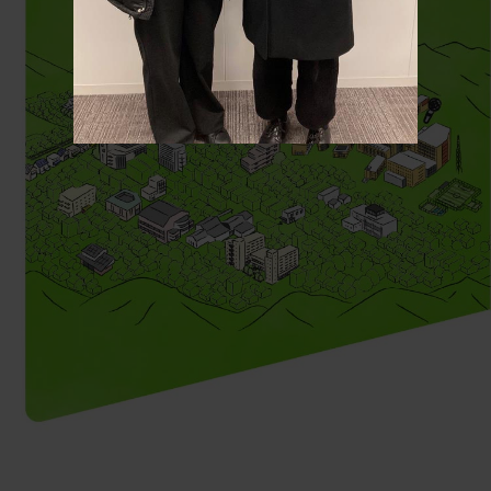
■ 無印良品 京都山科
関西最大級規模の店舗で、生鮮食品やお惣菜、パンな
ど食品の取り扱いも豊富です！
【店舗カテゴリー】
衣類品、生活雑貨、食品
【アクセス】
JR・京都市営地下鉄・京阪「山科駅」下車すぐ
■ NIJU−MARU・KYOTO（ニジュウマルキョウ
■ Lodgepole（ロッジポール）
■ 喫茶のえる
■ 喫茶プチトマト
■ 鮎味亭
■ patisserie a la ma（パティスリー アラマ）
■ 京都山科 弘陽珈煎
■ hana no 音
【店舗URL】
ト）
https://www.muji.com/jp/ja/shop/detail/045785
ステーキやロコモコ、ガーリックシュリンプなどハワ
気さくで優しい笑顔のオーナーが出迎えてくれる喫茶
赤いトマトのような建物が特徴的なお店。陽気なオー
お昼は麺類、丼ものなどの定食が豊富で、夜は居酒屋
ご夫婦で経営しているアットホームなケーキショッ
自家焙煎コーヒー豆専門店。椥辻ブレンドや大石内蔵
コーヒーや紅茶、ケーキなどが楽しめるカフェ。二階
イの定番を楽しめるおしゃれなレストラン。アメリカ
店。トーストとハムエッグのモーニングや、オムライ
ナーがつくるおばんざいバイキングもおすすめです。
の雰囲気に。時期や漁の状況によって、鮎やぼたん鍋
プ。店頭にはタルトやシュークリームなどが並び、小
助ブレンドなど山科の地名にちなんで名づけられたコ
は京町家の雰囲気を残しつつエモーショナルな家具や
伝統製法による京カステラと、その技術を生かしたバ
ンな雰囲気が満点！
スや和定食ランチも。
も提供しています。
さなイートインスペースもあります。
ーヒーも楽しめます。
本などがあり、静かで落ち着いた雰囲気です。
ウムクーヘン・ロールケーキ・ワッフルケーキを製
【店舗カテゴリー】