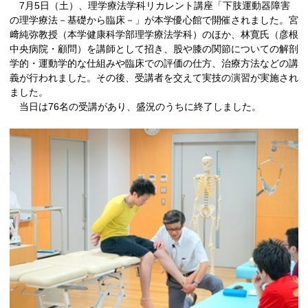
7月5日（土）、理学療法学科リカレント講座「下肢運動器障害
の理学療法－基礎から臨床－」が本学優心館で開催されました。宮
﨑純弥教授（本学健康科学部理学療法学科）のほか、林寛氏（彦根
中央病院・顧問）を講師として招き、股や膝の関節についての解剖
学的・運動学的な仕組みや臨床での評価の仕方、治療方法などの講
義が行われました。その後、受講者を交えて実技の演習が実施され
ました。
当日は76名の受講があり、盛況のうちに終了しました。