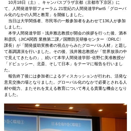
10月18日（土）、キャンパスプラザ京都（京都市下京区）に
て、人間発達学部フォーラム 21世紀の人間発達学Part5「グローバ
ル化のなかの人間と教育」を開催しました。
当日は大学関係者、市民等の一般参加者をあわせて136人が参加
しました。
本学人間発達学部・浅井雅志教授が開会の挨拶を行った後、酒本
和彦氏（JICA関西 業務第二課／国際防災研修センター〈DRLC〉
課長）が「開発援助実務者の視点からみたグローバル人材」と題し
て基調講演を行いました。その後、浅井雅志教授が「世界放浪の中
で見えてきたもの」、続いて本学人間発達学部･佐野仁美准教授が
「ドビュッシー、北斎、そして日本」をテーマに報告を行いまし
た。
報告終了後には参加者によるディスカッションが行われ、活発な
意見交換の場となりました。グローバル化のなかで必要とされる人
材や能力、またそれを支える教育について考える貴重な機会となり
ました。