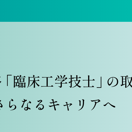
格
「
臨床工学技士
」
の
さらなるキャリアへ