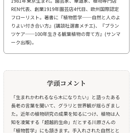
1981年東京生まれ。園芸家、華道家、植物専門店
REN代表、創業1919年園芸店4代目、欧州国際認定
フローリスト。著書に『植物哲学──自然と人のよ
りよい付き合い方』(講談社選書メチエ)、『プラン
ツケア──100年生きる観葉植物の育て方』(サンマ
ーク出版)。
学頭コメント
「生まれかわれるなら木になりたい」と語ったある
長老の言葉を聞いて、グラリと世界観が揺らぎまし
た。近年の植物研究の成果を知るにつけ、植物は人
知を凌駕する「超越的生命」だとする川原さんの
「植物哲学」にも頷きます。手入れされた自然とと