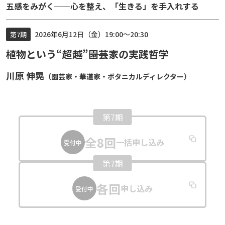
五感をみがく──心を整え、「生きる」を手入れする
2026年6月12日（金）19:00～20:30
第7期
植物という“超越”――園芸家の実践哲学
川原 伸晃
（園芸家・華道家・ボタニカルディレクター）
第7期
全8回
一括申し込み
受付中
第7期
各回
申し込み
受付中