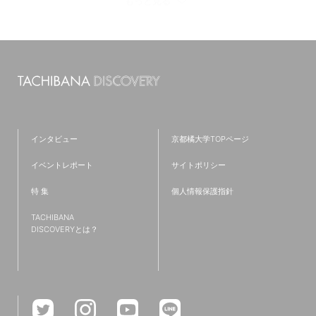
#歴史遺産学科
#日本語日本文学科
#心理学科
#産学連携
#看護学科
#キャリア
#大学
#留学
#オープンキャンパス
#国際英語学科
#国際英語学部
#新学部
#仲間
#ラーニングコモンズ
#発達教育学部
#大学院
#フィールドワーク
#京都
#仮設建築
#TAP
#夢
#クロスオーバー教育
#ワークショップ
#英語
インタビュー
京都橘大学TOPページ
#歴史学科
#IT
#都市環境デザイン学科
#就職活動
イベントレポート
サイトポリシー
#新棟
#無印良品
#リノベーション
#プログラミング
特 集
個人情報保護指針
#インターンシップ
#授業レポート
#キャリアセンター
TACHIBANA
#コミュニティ
#児童教育学科
#研究紹介
#共通教育特集
DISCOVERYとは？
#国家資格
#学生広報スタッフ
#救急救命士
#主将
#小説
#文理融合
#難関資格
#チーム医療
#受験生
#診療情報管理士
#学部学科を超えたつながり
#卒業式