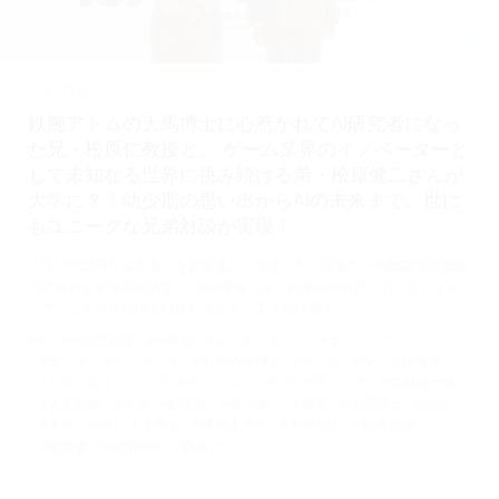
2024.11.22
鉄腕アトムの天馬博士に心惹かれてAI研究者になっ
た兄・松原仁教授と、 ゲーム業界のイノベーターと
して未知なる世界に挑み続ける弟・松原健二さんが
大学に？！幼少期の思い出からAIの未来まで、世に
もユニークな兄弟対談が実現！
「学びで世界を変える」を合言葉に、情報・AI・医療の一大教育研究拠点
大学をめざす京都橘大学。2024年春には、日本のAI研究におけるパイオ
ニアとして歩み続ける松原仁先生を、工学部情報工…
#AI
#AIの可能性
#AI研究
#インターネット
#エンジニア
#エンターテインメント
#お茶の水博士
#ゲーム
#ゲーム情報学
#システムエンジニア
#チャレンジ
#プログラミング
#京都橘大学
#人工知能
#兄弟
#創造性
#唯一無二
#囲碁
#天馬博士
#対談
#将棋
#小説
#工学部
#情報工学科
#手塚治虫
#松原兄弟
#経営者
#試行錯誤
#鉄腕アトム