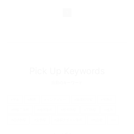
1
Pick Up Keywords
注目のキーワード
#学生
#教員
#インタビュー
#健康科学部
#卒業生
#情報工学科
#経営学科
#経営学部
#工学部
#就活
#経済学部
#文学部
#建築デザイン学科
#内定者
#AI
#看護学部
#京都橘大学
#経済学科
#理学療法学科
もっと見る