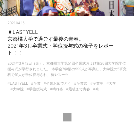
2021.04.15
＃LASTYELL
京都橘大学で過ごす最後の青春。
2021年3月卒業式・学位授与式の様子をレポー
ト！！
2021年3月12日（金）、京都橘大学第51回卒業式および第26回大学院学位
授与式が挙行されました。 本学全7学部の999人が卒業し、大学院の5研究
科で19人が学位授与され、袴やスーツ…
#LASTYELL
#卒業
#卒業おめでとう
#卒業式
#卒業生
#大学
#大学院
#学位授与式
#晴れ姿
#最後まで青春
#袴
1