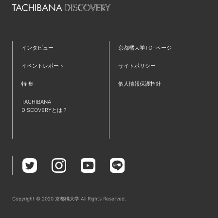
#ラーニングコモンズ
#新学部
#フィールドワーク
#発達教育学部
#京都
#仮設建築
#リノベーション
#TAP
#コミュニティ
#英語
#歴史学科
インタビュー
京都橘大学TOPページ
#ワークショップ
#夢
#IT
#都市環境デザイン学科
イベントレポート
サイトポリシー
#就職活動
#新棟
#無印良品
#プログラミング
特 集
個人情報保護指針
#インターンシップ
#授業レポート
#キャリアセンター
TACHIBANA
#児童教育学科
#クロスオーバー教育
#共通教育特集
DISCOVERYとは？
#学生広報スタッフ
#研究紹介
#国家資格
#現代ビジネス学部
#教学理念
#オープンキャンパススタッフ
#たちばなBasisⅠ・Ⅱ
#全学必修科目
#診療情報管理士
#学部学科を超えたつながり
#イベント
#強化クラブ
#卒業式
#救急救命士
#データサイエンス
#文理融合
Copyright © 2020 京都橘大学 All Rights Reserved.
#特集
#臨床検査学科
#受験生
#難関資格
#PBL