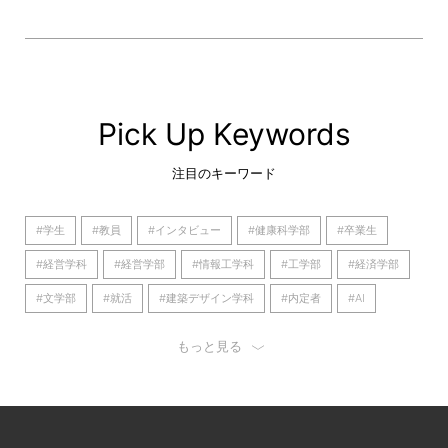
Pick Up Keywords
注目のキーワード
#学生
#教員
#インタビュー
#健康科学部
#卒業生
#経営学科
#経営学部
#情報工学科
#工学部
#経済学部
#文学部
#就活
#建築デザイン学科
#内定者
#AI
#京都橘大学
#看護学部
#経済学科
#理学療法学科
もっと見る
#歴史遺産学科
#産学連携
#日本語日本文学科
#看護学科
#心理学科
#キャリア
#大学
#留学
#国際英語学部
#オープンキャンパス
#国際英語学科
#大学院
#仲間