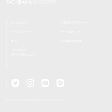
#新学部
#仲間
#ラーニングコモンズ
#発達教育学部
#大学院
#フィールドワーク
#京都
#仮設建築
#TAP
#夢
#クロスオーバー教育
#ワークショップ
#英語
インタビュー
京都橘大学TOPページ
#歴史学科
#IT
#都市環境デザイン学科
#就職活動
イベントレポート
サイトポリシー
#新棟
#無印良品
#リノベーション
#プログラミング
特 集
個人情報保護指針
#インターンシップ
#授業レポート
#キャリアセンター
TACHIBANA
DISCOVERYとは？
#コミュニティ
#児童教育学科
#研究紹介
#共通教育特集
#国家資格
#学生広報スタッフ
#救急救命士
#主将
#小説
#文理融合
#難関資格
#チーム医療
#受験生
#診療情報管理士
#学部学科を超えたつながり
#卒業式
#教学理念
#たちばなBasisⅠ・Ⅱ
#全学必修科目
#就職支援
#イベント
#データサイエンス
#ゼミ
#国家試験対策
Copyright © 2020 京都橘大学 All Rights Reserved.
#強化クラブ
#入学式
#体育系クラブ
#入学おめでとう