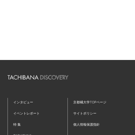
#キャリアセンター
#メディカルクラーク
#リモート
#個人面談
#内定者
#医療事務技能審査
#学生
#就活
#就職支援
#就職活動
#経営学科
#診療情報管理士
#難関資格
インタビュー
京都橘大学TOPページ
イベントレポート
サイトポリシー
特 集
個人情報保護指針