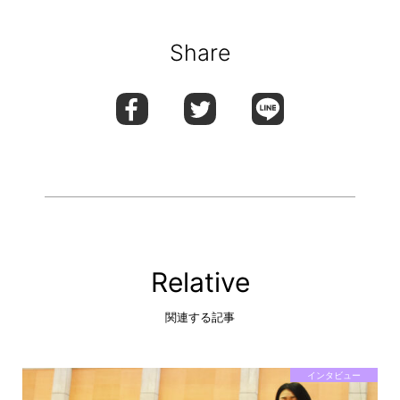
#水中考古学
#沈没船
#琵琶湖
#考古学
#遺構
#遺跡
Share
Relative
関連する記事
インタビュー