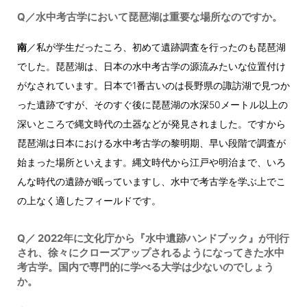
Q／水中考古学において琵琶湖は重要な場所なのですか。
南
／私が学生だったころ、初めて遺跡調査を行ったのも琵琶湖
でした。琵琶湖は、日本の水中考古学の源流みたいな位置付け
がなされています。日本で1番古いのは長野県の諏訪湖で見つか
った遺跡ですが、そのすぐ後に琵琶湖の水深50メートル以上の
深いところで縄文時代の土器などが発見されました。ですから
琵琶湖は日本における水中考古学の黎明期、早い段階で調査が
始まった場所といえます。縄文時代から江戸や明治まで、いろ
んな時代の遺跡が眠っていますし、水中で考古学を学ぶ上でこ
の上なく適したフィールドです。
Q／ 2022年に文化庁から『水中遺跡ハンドブック』が刊行
され、徐々にクローズアップされるようになってきた水中
考古学。国内で専門的に学べる大学は少ないのでしょう
か。