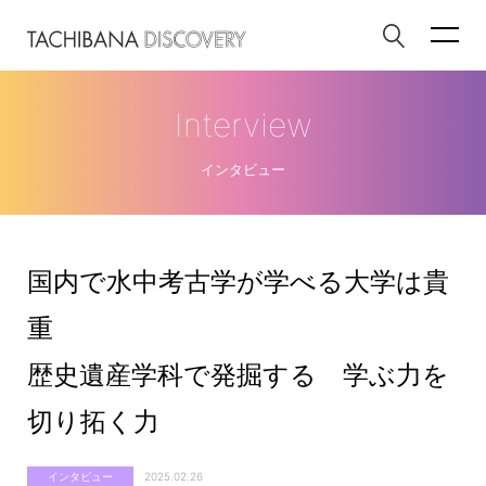
Interview
インタビュー
国内で水中考古学が学べる大学は貴
重
歴史遺産学科で発掘する 学ぶ力を
切り拓く力
インタビュー
2025.02.26