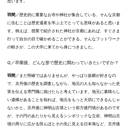
思います。
羽間
／歴史的に重要なお寺や神社が集合している、そんな京都
に住むことは歴史遺産を学ぶ上でとっても意味があると思いま
す。例えば、授業で紹介された神社が京都にあれば、すぐさま
行って自分の目で確かめることができる。そんなフットワーク
の軽さが、この大学に来てから身につきました。
Q／卒業後、どんな形で歴史に関わっていきたいですか？
羽間
／まだ明確ではありませんが、やっぱり故郷が好きなの
で、京丹後の歴史を調査しながら、地元の人も知らなかった史
実を伝える専門職に就けたらと考えています。地元に素晴らし
い遺構があることを知れば、地元をもっと大切にできるんじゃ
ないかと。京丹後に神明山古墳という前方後円墳があるのです
が、その円のあたりから見えるシンボリックな立岩、神明山古
墳の周りに広がる田んぼとその先に見える日本海など、京丹後