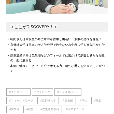
＜ここがDISCOVERY！＞
羽間さんは高校生の時に水中考古学と出会い、多数の遺構を発見！
京都橘大学は日本の考古学分野で数少ない水中考古学を南先生から学
べる
歴史遺産学科は琵琶湖などのフィールドに出かけて調査し新たな歴史
の一面に触れる
本物に触れることで、自分で考える力、新たな歴史を切り拓く力がつ
く
#インタビュー
#ダイビング
#ディスカバリー
#フィールドワーク
#京都橘大学
#北前船
#学生
#教員
#文学部
#歴史
#歴史遺産学科
#水中ドローン