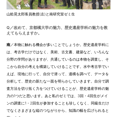
山舩晃太郎客員教授(左)と南研究室ゼミ生
Q／改めて、京都橘大学の魅力、歴史遺産学科の魅力を教
えてもらえますか。
南
／本物に触れる機会が多いことでしょうか。歴史遺産学科に
は、考古学だけではなく、美術、古文書、建築など、いろんな
分野の学問がありますが、共通しているのは本物を調査し、そ
こから自分の考えを構築していけることです。水中考古学でい
えば、現地に行って、自分で潜って、遺構を調べて、データを
分析して、歴史の新たな一面を明らかしていきます。自分で調
査方法を切り拓く力をつけていけることが、歴史遺産学科の魅
力の1つだと思います。あと私のゼミでは、3回・4回生がメイ
ンの調査に1・2回生が参加することも珍しくなく、同級生だけ
でなくさまざまな縦のつながりから、知識の幅を広げられると