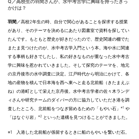
Q／高校生の羽間さんが、水中考古学に興味を持ったきっ
かけは？
羽間
／高校2年生の時、自分で関心があることを探求する授業
があり、そのテーマを決めるにあたり図書室で資料を探してい
たんです。もともと歴史が好きだったので、歴史関連の棚でた
またま見つけたのが、水中考古学入門という本。海や水に関連
する事柄も好きでしたし、私の好きなものが重なった水中考古
学に興味を惹かれていきました。そして探究のテーマを、地元
の京丹後市の水中調査に決定。江戸時代から明治にかけて、各
地の産物を積んで日本海を西へ東へと走る北前船（きたまえぶ
ね）の港町として栄えた京丹後。水中考古学者の佐々木ランデ
ィさんや研究チームのダイバーの方に協力していただき港を調
※1
査したところ、北前船をつなぎ留めるための「もやい石」
や
※2
「はなぐり岩」
といった遺構を見つけることができました。
※1 入港した北前船が係留するときに船のもやいを繋いだ石。