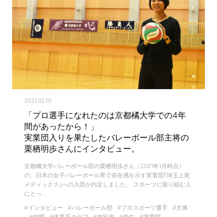
2021.02.10
「プロ選手になれたのは京都橘大学での4年
間があったから！」
実業団入りを果たしたバレーボール部主将の
栗栖明歩さんにインタビュー。
京都橘大学バレーボール部の栗栖明歩さん（2021年1月時点）
の、日本の女子バレーボール界で存在感を示す実業団｢埼玉上尾
メディックス｣への入団が内定しました。 スポーツに取り組む人
にとっ…
#インタビュー
#バレーボール部
#プロスポーツ選手
#主将
#仲間
#体育系クラブ
#内定者
#学生
#実業団