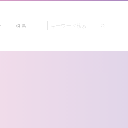
ト
特 集