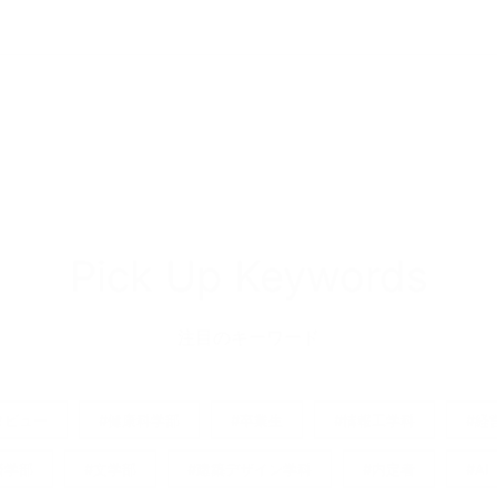
Pick Up Keywords
注目のキーワード
タビュー
#健康科学部
#卒業生
#情報工学科
#経
済学部
#文学部
#建築デザイン学科
#内定者
#AI