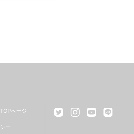
#心理学科
#産学連携
#国際英語学部
ワーク
#京都
#歴史学科
#IT
ログラミング
学科
#研究紹介
#文理融合
#難関資格
#教学理念
#ゼミ
#国家試験対策
TOPページ
ッフ
#m's choice
シー