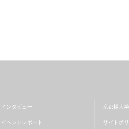
#理学療法学科
#歴史遺産学科
#日本語日本文学科
もっと見る
#大学
#留学
#オープンキャンパス
#国際英語学科
ーニングコモンズ
#発達教育学部
#大学院
#フィールド
夢
#クロスオーバー教育
#ワークショップ
#英語
就職活動
#新棟
#無印良品
#リノベーション
#プ
レポート
#キャリアセンター
#コミュニティ
#児童教育
#学生広報スタッフ
#救急救命士
#主将
#小説
#診療情報管理士
#学部学科を超えたつながり
#卒業式
必修科目
#就職支援
#イベント
#データサイエンス
インタビュー
京都橘大学
#体育系クラブ
#入学おめでとう
#オープンキャンパススタ
イベントレポート
サイトポリ