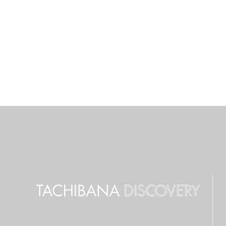
#京都橘大学
#経済学科
#看護学科
#キャリア
#新学部
#仲間
#ラ
#仮設建築
#TAP
#
#都市環境デザイン学科
#
#インターンシップ
#授業
#共通教育特集
#国家資格
#チーム医療
#受験生
#たちばなBasisⅠ・Ⅱ
#全学
#強化クラブ
#入学式