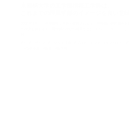
京都橘大学の工学部情報工学科は、
これまでの理系学部のイメージを良い意
2021年4月、工学部情報工学科が開設されます。学部長の東野輝夫
の現状を踏まえて、同学科の学びの特長などについてインタビューしま
科 …
#AI
#デザイン
#デジタル社会
#プログラミング
#モノづくり
#
#技術革新
#教員
#新学部