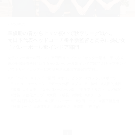
2025.08.22
準優勝の春から上々の勢いで秋季リーグ戦へ。
元日本代表ヘッドコーチ番平新監督と高みに挑む女
子バレーボール部インドア部門
女子バレーボール部インドア部門 キャプテン／セッター清水 茉央さん
経済学部経済学科4回生女子バレーボール部インドア部門 副キャプテン／
アウトサイドヒッター桂木 瑠月さん経営学部経営学科…
#アドバイス
#インドア部門
#オリンピック
#カレッジスポーツ
#コミュニケーション
#データ分析
#プロ
#主体性
#人間的成長
#優勝
#全日本
#女子バレーボール部
#学生アナリスト
#客観的
#対策
#強化クラブ
#意見
#成長
#挑戦
#新チーム
#日本語日本文学科
#松田トレーナー
#永田コーチ
#番平新監督
#秋季リーグ
#経営学科
#経済学科
#習慣
#自主的
1