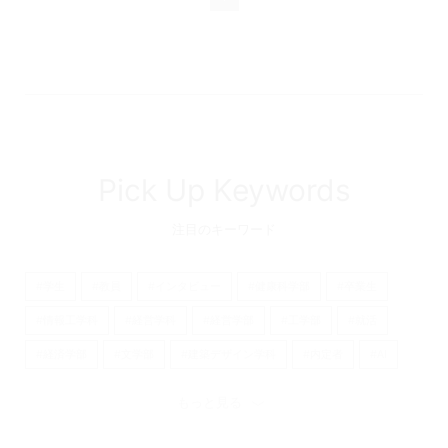
Pick Up Keywords
注目のキーワード
#学生
#教員
#インタビュー
#健康科学部
#卒業生
#情報工学科
#経営学科
#経営学部
#工学部
#就活
#経済学部
#文学部
#建築デザイン学科
#内定者
#AI
#看護学部
#京都橘大学
#経済学科
#理学療法学科
もっと見る
#歴史遺産学科
#日本語日本文学科
#心理学科
#産学連携