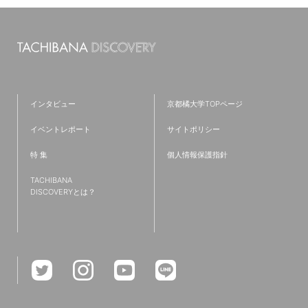
#看護学科
#キャリア
#大学
#留学
#オープンキャンパス
#国際英語学科
#国際英語学部
#新学部
#仲間
#ラーニングコモンズ
#発達教育学部
#大学院
#フィールドワーク
#京都
#仮設建築
#TAP
#夢
#クロスオーバー教育
#ワークショップ
#英語
インタビュー
京都橘大学TOPページ
#歴史学科
#IT
#都市環境デザイン学科
#就職活動
イベントレポート
サイトポリシー
#新棟
#無印良品
#リノベーション
#プログラミング
特 集
個人情報保護指針
#インターンシップ
#授業レポート
#キャリアセンター
TACHIBANA
#コミュニティ
#児童教育学科
#研究紹介
#共通教育特集
DISCOVERYとは？
#国家資格
#学生広報スタッフ
#救急救命士
#主将
#小説
#文理融合
#難関資格
#チーム医療
#受験生
#診療情報管理士
#学部学科を超えたつながり
#卒業式
#教学理念
#たちばなBasisⅠ・Ⅱ
#全学必修科目
#就職支援
#イベント
#データサイエンス
#ゼミ
#国家試験対策