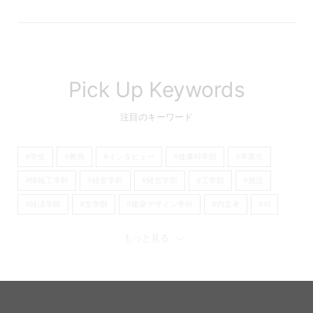
Pick Up Keywords
注目のキーワード
#学生
#教員
#インタビュー
#健康科学部
#卒業生
#情報工学科
#経営学科
#経営学部
#工学部
#就活
#経済学部
#文学部
#建築デザイン学科
#内定者
#AI
#看護学部
#京都橘大学
#経済学科
#理学療法学科
もっと見る
#歴史遺産学科
#日本語日本文学科
#心理学科
#産学連携
#看護学科
#キャリア
#大学
#留学
#オープンキャンパス
#国際英語学科
#国際英語学部