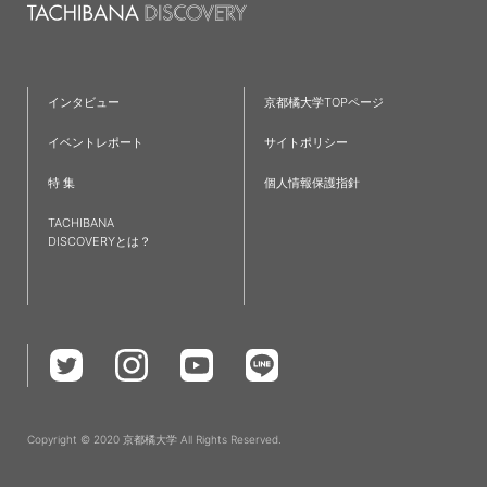
#新学部
#仲間
#ラーニングコモンズ
#発達教育学部
#大学院
#フィールドワーク
#京都
#仮設建築
#TAP
#夢
#クロスオーバー教育
#ワークショップ
#英語
インタビュー
京都橘大学TOPページ
#歴史学科
#IT
#都市環境デザイン学科
#就職活動
イベントレポート
サイトポリシー
#新棟
#無印良品
#リノベーション
#プログラミング
特 集
個人情報保護指針
#インターンシップ
#授業レポート
#キャリアセンター
TACHIBANA
#コミュニティ
#児童教育学科
#研究紹介
#共通教育特集
DISCOVERYとは？
#国家資格
#学生広報スタッフ
#救急救命士
#主将
#小説
#文理融合
#難関資格
#チーム医療
#受験生
#診療情報管理士
#学部学科を超えたつながり
#卒業式
#教学理念
#たちばなBasisⅠ・Ⅱ
#全学必修科目
#就職支援
#イベント
#データサイエンス
#ゼミ
#国家試験対策
Copyright © 2020 京都橘大学 All Rights Reserved.
#強化クラブ
#入学式
#体育系クラブ
#入学おめでとう