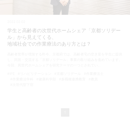
2022.02.02
学生と高齢者の次世代ホームシェア「京都ソリデー
ル」から見えてくる、
地域社会での作業療法のあり方とは？
高齢者世帯が増加する昨今、京都府では、高齢者宅の空き室を学生に提供
し、同居・交流する「京都ソリデール」事業の取り組みを進めています。
今回、異世代ホームシェアを研究テーマの一つとされてい…
#IPE
#リハビリテーション
#京都ソリデール
#作業療法士
#作業療法学科
#健康科学部
#多職種連携教育
#教員
#次世代型下宿
1