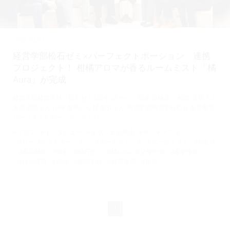
2025.02.07
経営学部松石ゼミ×パーフェクトポーション 連携
プロジェクト！ 柑橘アロマが香るルームミスト「橘
Aura」が完成
経営学部経営学科 松石ゼミ4回生 (左から）松尾 茉穂さん 槌野 涼華さん
大前 彩乃さん 山崎 直輝さん 橘 駿介さん 経営学部経営学科松石 泰彦教授
パーフェクトポーションジャパン…
#アロマ
#インタビュー
#オリジナル商品
#サステナブル
#パーフェクトポーション
#マーケティング
#ルームミスト
#同窓会
#商品開発
#学生
#松石ゼミ
#橘Aura
#父母の会
#産学連携
#社会課題
#精油
#経営学科
#経営学部
#販売
1