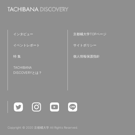
#ラーニングコモンズ
#新学部
#フィールドワーク
#発達教育学部
#京都
#仮設建築
#リノベーション
#TAP
#コミュニティ
#英語
#歴史学科
インタビュー
京都橘大学TOPページ
#ワークショップ
#夢
#IT
#都市環境デザイン学科
イベントレポート
サイトポリシー
#就職活動
#新棟
#無印良品
#プログラミング
特 集
個人情報保護指針
#インターンシップ
#授業レポート
#キャリアセンター
TACHIBANA
#児童教育学科
#クロスオーバー教育
#共通教育特集
DISCOVERYとは？
#学生広報スタッフ
#研究紹介
#国家資格
#現代ビジネス学部
#教学理念
#オープンキャンパススタッフ
#たちばなBasisⅠ・Ⅱ
#全学必修科目
#診療情報管理士
#学部学科を超えたつながり
#イベント
#強化クラブ
#卒業式
#救急救命士
#データサイエンス
#文理融合
Copyright © 2020 京都橘大学 All Rights Reserved.
#特集
#臨床検査学科
#受験生
#難関資格
#PBL