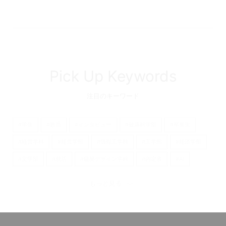
Pick Up Keywords
注目のキーワード
#学生
#教員
#インタビュー
#健康科学部
#卒業生
#経営学科
#経営学部
#情報工学科
#工学部
#経済学部
#文学部
#就活
#建築デザイン学科
#内定者
#AI
#京都橘大学
#看護学部
#経済学科
#理学療法学科
もっと見る
#歴史遺産学科
#産学連携
#日本語日本文学科
#看護学科
#心理学科
#キャリア
#大学
#留学
#国際英語学部
#オープンキャンパス
#国際英語学科
#大学院
#仲間