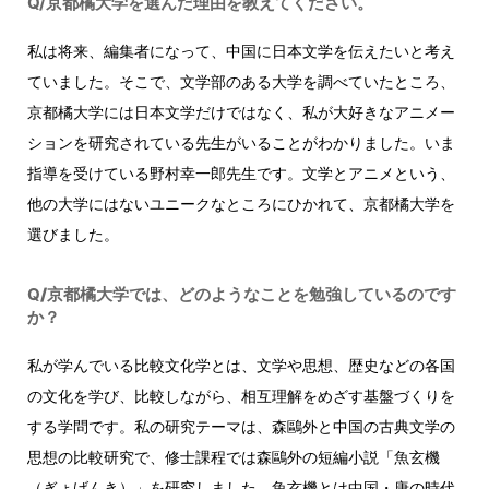
Q/京都橘大学を選んだ理由を教えてください。
私は将来、編集者になって、中国に日本文学を伝えたいと考え
ていました。そこで、文学部のある大学を調べていたところ、
京都橘大学には日本文学だけではなく、私が大好きなアニメー
ションを研究されている先生がいることがわかりました。いま
指導を受けている野村幸一郎先生です。文学とアニメという、
他の大学にはないユニークなところにひかれて、京都橘大学を
選びました。
Q
/京都橘大学では、どのようなことを勉強しているのです
か？
私が学んでいる比較文化学とは、文学や思想、歴史などの各国
の文化を学び、比較しながら、相互理解をめざす基盤づくりを
する学問です。私の研究テーマは、森鷗外と中国の古典文学の
思想の比較研究で、修士課程では森鷗外の短編小説「魚玄機
（ぎょげんき）」を研究しました。魚玄機とは中国・唐の時代