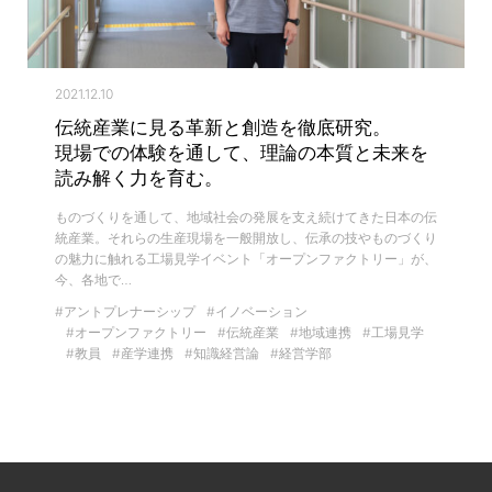
2021.12.10
伝統産業に見る革新と創造を徹底研究。
現場での体験を通して、理論の本質と未来を
読み解く力を育む。
ものづくりを通して、地域社会の発展を支え続けてきた日本の伝
統産業。それらの生産現場を一般開放し、伝承の技やものづくり
の魅力に触れる工場見学イベント「オープンファクトリー」が、
今、各地で…
#アントプレナーシップ
#イノベーション
#オープンファクトリー
#伝統産業
#地域連携
#工場見学
#教員
#産学連携
#知識経営論
#経営学部