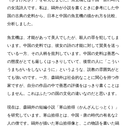
の女流詩人です。私は、鷗外が小説を書くときに参考にした中
国の古典の史料から、日本と中国の魚玄機の描かれ方を比較、
分析しました。
魚玄機は、才能があって美人でしたが、殺人の罪を犯してしま
います。中国の史料では、彼女の詩の才能に対して賛美を送っ
ている一方、その人柄を批判しています。中国の史料は善悪へ
の態度がとても厳しくはっきりしていて、後世の人に「こうい
うまちがいをしないように」というような、説教の雰囲気がと
ても強いのです。一方、森鷗外は社会的なことに関心を持つ作
家ですが、自分の作品の中で善悪の評価をはっきり書くことは
しません。これはふたつの国の文化の違いなのだと思います。
現在は、森鷗外の短編小説「寒山拾得（かんざんじっとく）」
を研究しています。寒山拾得とは、中国・唐の時代の有名な2
人の僧です。鷗外が描いた寒山拾得像と、この物語を書いた鷗