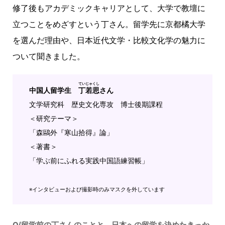
修了後もアカデミックキャリアとして、大学で教壇に
立つことをめざすという丁さん。留学先に京都橘大学
を選んだ理由や、日本近代文学・比較文化学の魅力に
ついて聞きました。
ていじゃくし
中国人留学生
丁若思
さん
文学研究科 歴史文化専攻 博士後期課程
＜研究テーマ＞
「森鷗外『寒山拾得』論」
＜著書＞
「学ぶ前にふれる実践中国語練習帳」
※インタビューおよび撮影時のみマスクを外しています
Q/留学前の丁さんのことと、日本への留学を決めたきっか