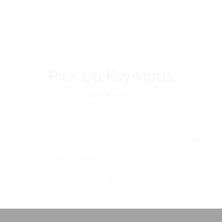
Pick Up Keywords
注目のキーワード
#学生
#教員
#インタビュー
#健康科学部
#卒業生
#経営学科
#経営学部
#情報工学科
#工学部
#経済学部
#文学部
#就活
#建築デザイン学科
#内定者
#AI
#京都橘大学
#看護学部
#経済学科
#理学療法学科
もっと見る
#歴史遺産学科
#産学連携
#日本語日本文学科
#看護学科
#心理学科
#キャリア
#大学
#留学
#国際英語学部
#オープンキャンパス
#国際英語学科
#大学院
#仲間