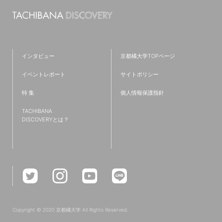
#ラーニングコモンズ
#新学部
#フィールドワーク
#発達教育学部
#京都
#仮設建築
#リノベーション
#TAP
#コミュニティ
#英語
#歴史学科
インタビュー
京都橘大学TOPページ
#ワークショップ
#夢
#IT
#都市環境デザイン学科
イベントレポート
サイトポリシー
#就職活動
#新棟
#無印良品
#プログラミング
特 集
個人情報保護指針
#インターンシップ
#授業レポート
#キャリアセンター
TACHIBANA
#児童教育学科
#クロスオーバー教育
#共通教育特集
DISCOVERYとは？
#学生広報スタッフ
#研究紹介
#国家資格
#現代ビジネス学部
#教学理念
#オープンキャンパススタッフ
#たちばなBasisⅠ・Ⅱ
#全学必修科目
#診療情報管理士
#学部学科を超えたつながり
#イベント
#強化クラブ
#卒業式
#救急救命士
#データサイエンス
#文理融合
Copyright © 2020 京都橘大学 All Rights Reserved.
#特集
#臨床検査学科
#受験生
#難関資格
#PBL