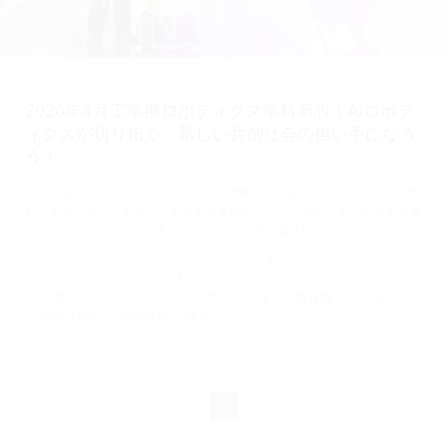
2025.05.29
2026年4月工学部ロボティクス学科新設！AIロボテ
ィクスが切り拓く、新しい共創社会の担い手になろ
う！
最近話題のAIロボティクスとは、AIや情報技術を駆使してロボットを運用
し、人間の暮らしを豊かにする未来を創造していく学問です。産業を発展
させることはもちろん、私たちの日常にも寄り添うロ…
#ACADEMIC TERRACE
#AIロボティクス
#HAI
#HRI
#ITACOプロジェクト
#PARO
#Robovie
#インタビュー
#ど根性ガエル
#ロボティクス学科
#大阪・関西万博
#工学部
#情報工学科
#情報技術
#教員
1