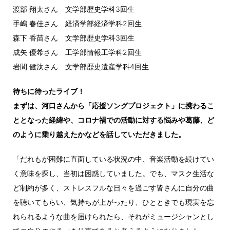
渡部 翔太さん 文学部歴史学科3回生
手嶋 春佳さん 経済学部経済学科2回生
森下 香苗さん 文学部歴史学科3回生
成矢 優希さん 工学部情報工学科2回生
岩間 健汰さん 文学部歴史遺産学科4回生
待ちに待ったライブ！
まずは、河口さんから「応援ソングプロジェクト」に携わるこ
ととなった経緯や、コロナ禍での活動に対する悩みや葛藤、ど
のように乗り越えたかなどを話していただきました。
「だれもが困難に直面している状況の中、音楽活動を続けてい
く意味を探し、当初は困惑していました。でも、マスク生活な
ど制約が多く、ストレスフルな日々を過ごす皆さんに自分の曲
を聴いてもらい、気持ちが上がったり、ひとときでも現実を忘
れられるような曲を届けられたら、それがミュージシャンとし