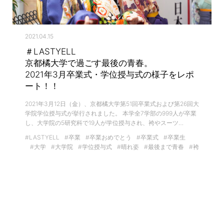
2021.04.15
＃LASTYELL
京都橘大学で過ごす最後の青春。
2021年3月卒業式・学位授与式の様子をレポ
ート！！
2021年3月12日（金）、京都橘大学第51回卒業式および第26回大
学院学位授与式が挙行されました。 本学全7学部の999人が卒業
し、大学院の5研究科で19人が学位授与され、袴やスーツ…
#LASTYELL
#卒業
#卒業おめでとう
#卒業式
#卒業生
#大学
#大学院
#学位授与式
#晴れ姿
#最後まで青春
#袴
イベントレポート