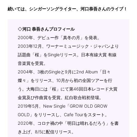
続いては、シンガーソングライター、河口恭吾さんのライブ！
◇
河口 恭吾さんプロフィール
2000年、デビュー作「真冬の月」を発表。
2003年12月、ワーナーミュージック・ジャパンより
話題曲「桜」をSingleリリース。日本有線大賞 有線
音楽賞を受賞。
2004年、3枚のSingleと9月に2nd Album「日々
燦々」をリリース、10月から初の全国ツアーを行
う。大晦日には「桜」にて第46回日本レコード大賞
金賞及び作曲賞を受賞。紅白歌合戦初登場。
2019年5月、New Single「GROW OLD GROW
GOLD」をリリースし、Cafe Tourをスタート。
2020年、コロナ禍の中「明日は晴れるだろう」を書
き上げ、8/5に配信リリース。