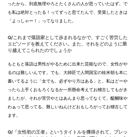
ったから、到底無理やろとたくさんの人が思っていたはず。で
も私は絶対とったる！ってずっと思てたんで、受賞したときは
「よっしゃー！」ってなりました。
Q/これまで落語家として歩まれるなかで、すごく苦労した
エピソードを教えてください。また、それをどのように乗
り越えてこられたのでしょうか
もともと落語は男性がやるために出来た芸能なので、女性がや
るのは難しいんです。でも、大師匠で人間国宝の桂米朝も本に
書いてるように「女でも、必ずやり方はある」と。私はどーや
ったら上手くおもろくなるか一所懸命考えてお稽古してもがき
ましたが、それが苦労やとはあんまり思ってなくて。醍醐味や
わぁって思ってる。難しいねんけどおもしろがってお稽古して
ます。
Q/「女性初の王者」というタイトルを獲得されて、プレッ