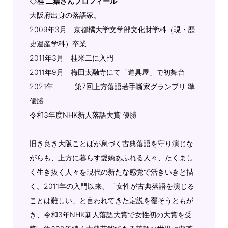
◇
桂 二葉さんプロフィール
大阪府出身の落語家。
2009年3月 京都橘大学文学部文化財学科（現・歴
史遺産学科）卒業
2011年3月 桂米二に入門
2011年9月 梅田太融寺にて「道具屋」で初舞台
2021年 第7回上方落語若手噺家グランプリ 準
優勝
令和3年度NHK新人落語大賞 優勝
旧き良き大阪ことばが息づく古典落語を守り演じな
がらも、上方に暮らす愛嬌あふれる人々、たくまし
く生き抜く人々を現代の新たな感覚で活きいきと描
く。2011年の入門以来、「女性が古典落語を演じる
ことは難しい」と言われてきた定説を覆そうともが
き、令和3年NHK新人落語大賞で女性初の大賞を受