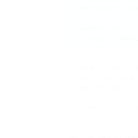
同時に大学生のキャリア
株式会社ゼロキャリア
若者のキャリア支援を軸
トアップ企業。
株式会社サイバーエージ
多彩なコンテンツを提供す
事業、ゲーム事業などイ
※2023年9月にインタビューし