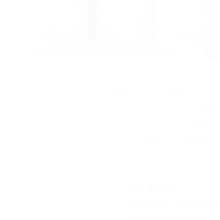
京都橘大学での経験をフルに活
アを誇るインターネット広告事
ジェントに入社した平井直樹さ
います。平井さんに京都橘大学
平井 直樹
さん
2019年3月、文学部歴
年8月に現在の勤め先で