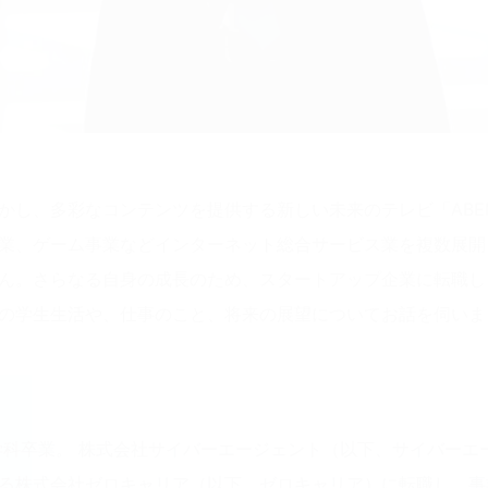
かし、多彩なコンテンツを提供する新しい未来のテレビ「ABE
業、ゲーム事業などインターネット総合サービス業を複数展開
ん。さらなる自身の成長のため、スタートアップ企業に転職し
の学生生活や、仕事のこと、将来の展望についてお話を伺いま
史学科卒業。 株式会社サイバーエージェント（以下、サイバーエー
ある株式会社ゼロキャリア（以下、ゼロキャリア）に転職し、事