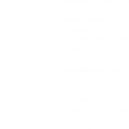
Q/京都橘大学を選んだ
高校時代の得意科目が社会科で
活や学習塾でたくさんのいい先
した。実家から通学でき、希望
活気ある大学を見て「ぜひこの
Q/
京都橘大学に入学して
大学の授業といえば、大きな講
は少人数制の授業が多いので、
に質問がしやすく、すぐに友人