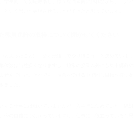
、学生同士で切磋琢磨し、様々な価値観に触れながら、自分の
」という想いを実現させることができたと思っています。
た教員免許の取得について聞かせてください
いと思ったことは、必ず最後までやり抜こう」と決めていまし
単位数は当然多くなりますし、通常の授業以外にも集中講義や
ませんでした。それでも、授業を受ける中で同じ目標を持つ友
きました。
とする仕事には就いていませんが、入学時に決めていた「絶対
、今の自信につながっていますし、仕事にも役立っていると思