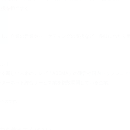
支援を担当する。
とし、企業の営業やマーケティングの支援など、多岐にわたり
ェント
る新しい未来のテレビ「ABEMA」の運営や国内トップシェ
ンターネット総合サービス業を複数展開している企業。
たものです。