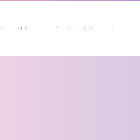
ト
特 集