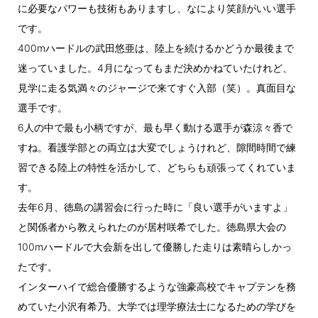
に必要なパワーも技術もありますし、なにより笑顔がいい選手
です。
400mハードルの武田悠亜は、陸上を続けるかどうか最後まで
迷っていました。4月になってもまだ決めかねていたけれど、
見学に走る気満々のジャージで来てすぐ入部（笑）。真面目な
選手です。
6人の中で最も小柄ですが、最も早く動ける選手が森涼々香で
すね。看護学部との両立は大変でしょうけれど、隙間時間で練
習できる陸上の特性を活かして、どちらも頑張ってくれていま
す。
去年6月、徳島の講習会に行った時に「良い選手がいますよ」
と関係者から教えられたのが居村咲希でした。徳島県大会の
100mハードルで大会新を出して優勝した走りは素晴らしかっ
たです。
インターハイで総合優勝するような強豪高校でキャプテンを務
めていた小沢有希乃。大学では理学療法士になるための学びを