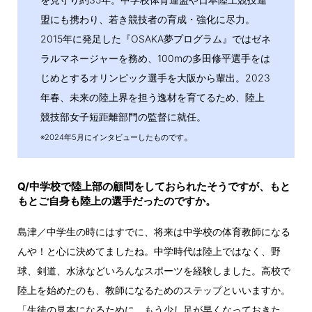
盟にも携わり、若き競技者の育成・強化に尽力。
2015年に発足した『OSAKA夢プログラム』ではゼネ
ラルマネージャーを務め、100mの多田修平選手をは
じめとするオリンピック選手を大阪から輩出。2023
年春、未来の陸上界を担う逸材を育てるため、陸上
競技部女子短距離部門の監督に就任。
。
※2024年5月にインタビューしたものです
Q/中学校で陸上部の顧問をしておられたそうですが、もと
もとご自身も陸上の選手だったのですか。
島津／中学生の時にはすでに、将来は中学校の体育教師になる
んや！と心に決めてましたね。中学時代は陸上ではなく、野
球、剣道、水泳などいろんなスポーツを経験しました。高校で
陸上を始めたのも、教師になるためのステップといいますか。
「生徒の見本になるために、もう少し足が早くなっておきた