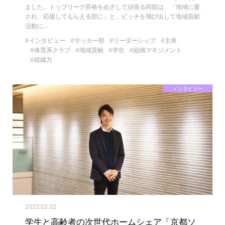
ました。トップリーグ昇格をめざして頑張る同部は、「地域に愛
され、応援してもらえる部に」と、ピッチを飛び出して地域貢献
活動に…
#インタビュー
#サッカー部
#リーダーシップ
#主将
#体育系クラブ
#地域貢献
#学生
#組織マネジメント
#組織力
インタビュー
2022.02.02
学生と高齢者の次世代ホームシェア「京都ソ