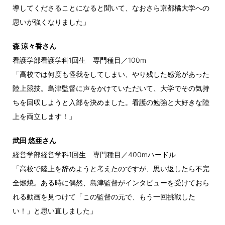
導してくださることになると聞いて、なおさら京都橘大学への
思いが強くなりました」
森 涼々香さん
看護学部看護学科1回生 専門種目／100m
「高校では何度も怪我をしてしまい、やり残した感覚があった
陸上競技。島津監督に声をかけていただいて、大学でその気持
ちを回収しようと入部を決めました。看護の勉強と大好きな陸
上を両立します！」
武田 悠亜さん
経営学部経営学科1回生 専門種目／400mハードル
「高校で陸上を辞めようと考えたのですが、思い返したら不完
全燃焼。ある時に偶然、島津監督がインタビューを受けておら
れる動画を見つけて「この監督の元で、もう一回挑戦した
い！」と思い直しました」