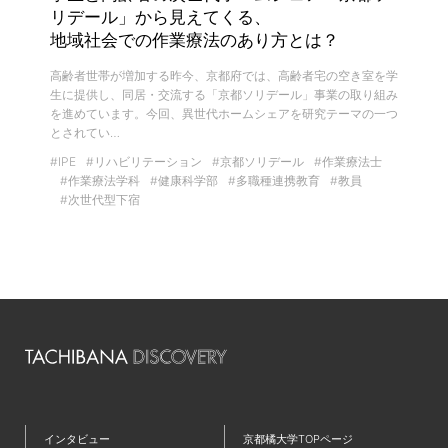
リデール」から見えてくる、
地域社会での作業療法のあり方とは？
高齢者世帯が増加する昨今、京都府では、高齢者宅の空き室を学
生に提供し、同居・交流する「京都ソリデール」事業の取り組み
を進めています。今回、異世代ホームシェアを研究テーマの一つ
とされてい…
#IPE
#リハビリテーション
#京都ソリデール
#作業療法士
#作業療法学科
#健康科学部
#多職種連携教育
#教員
#次世代型下宿
インタビュー
京都橘大学TOPページ