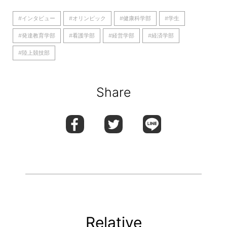
#インタビュー
#オリンピック
#健康科学部
#学生
#発達教育学部
#看護学部
#経営学部
#経済学部
#陸上競技部
Share
Relative