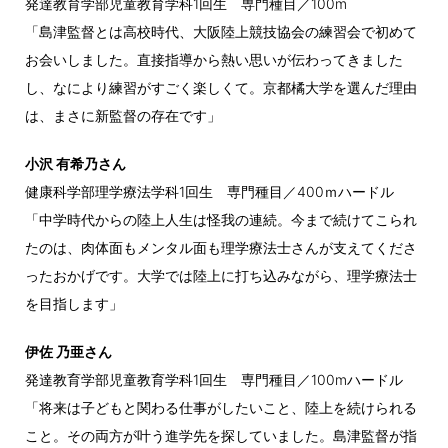
発達教育学部児童教育学科1回生 専門種目／100m
「島津監督とは高校時代、大阪陸上競技協会の練習会で初めて
お会いしました。直接指導から熱い思いが伝わってきました
し、なにより練習がすごく楽しくて。京都橘大学を選んだ理由
は、まさに新監督の存在です」
小沢 有希乃さん
健康科学部理学療法学科1回生 専門種目／400ｍハードル
「中学時代からの陸上人生は怪我の連続。今まで続けてこられ
たのは、肉体面もメンタル面も理学療法士さんが支えてくださ
ったおかげです。大学では陸上に打ち込みながら、理学療法士
を目指します」
伊佐 乃亜さん
発達教育学部児童教育学科1回生 専門種目／100mハードル
「将来は子どもと関わる仕事がしたいこと、陸上を続けられる
こと。その両方が叶う進学先を探していました。島津監督が指