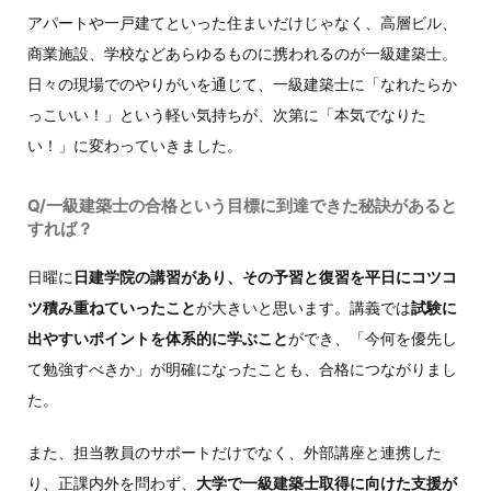
アパートや一戸建てといった住まいだけじゃなく、高層ビル、
商業施設、学校などあらゆるものに携われるのが一級建築士。
日々の現場でのやりがいを通じて、一級建築士に「なれたらか
っこいい！」という軽い気持ちが、次第に「本気でなりた
い！」に変わっていきました。
Q/一級建築士の合格という目標に到達できた秘訣があると
すれば？
日曜に
日建学院の講習があり、その予習と復習を平日にコツコ
ツ積み重ねていったこと
が大きいと思います。講義では
試験に
出やすいポイントを体系的に学ぶこと
ができ、「今何を優先し
て勉強すべきか」が明確になったことも、合格につながりまし
た。
また、担当教員のサポートだけでなく、外部講座と連携した
り、正課内外を問わず、
大学で一級建築士取得に向けた支援が