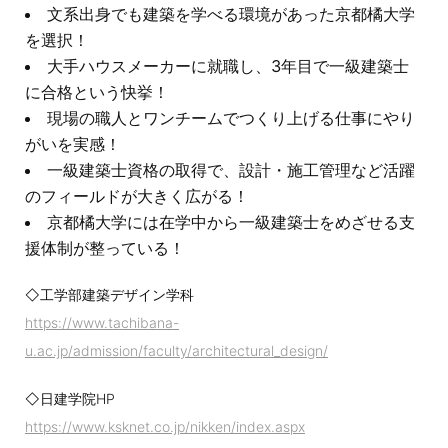
文系出身でも建築を学べる環境があった京都橘大学
を選択！
大手ハウスメーカーに就職し、3年目で一級建築士
に合格という快挙！
現場の職人とワンチームでつくり上げる仕事にやり
がいを実感！
一級建築士資格の取得で、設計・施工管理など活躍
のフィールドが大きく広がる！
京都橘大学には在学中から一級建築士をめざせる支
援体制が整っている！
◇工学部建築デザイン学科
https://www.tachibana-
u.ac.jp/admission/faculty/architectural_design/
◇日建学院HP
https://www.ksknet.co.jp/nikken/index.aspx