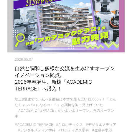
2026.05.07
自然と調和し多様な交流を生み出すオープン
イノベーション拠点。
2026年春誕生、新棟「ACADEMIC
TERRACE」へ潜入！
地上8階建てで、延べ床面積は本学で最も広い13,000㎡！「どん
なキャンパスになるの！？」と期待を胸に見上げていた
「ACADEMIC TERRACE」がいよいよオープン。春のオープン
キ…
#ACADEMIC TERRACE
#AIロボティクス
#デジタルメディア
#デジタルメディア学科
#ロボティクス学科
#健康科学部