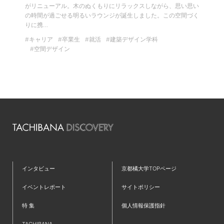
がリニューアル。木のぬくもりにリラックスしながら、思い思い
の時間が過ごせる明るいラウンジが誕生しました。この空間づく
りに携…
#キャリア
#卒業生
#就活
#建築デザイン学科
#空間デザイン
インタビュー
京都橘大学TOPページ
イベントレポート
サイトポリシー
特 集
個人情報保護指針
TACHIBANA