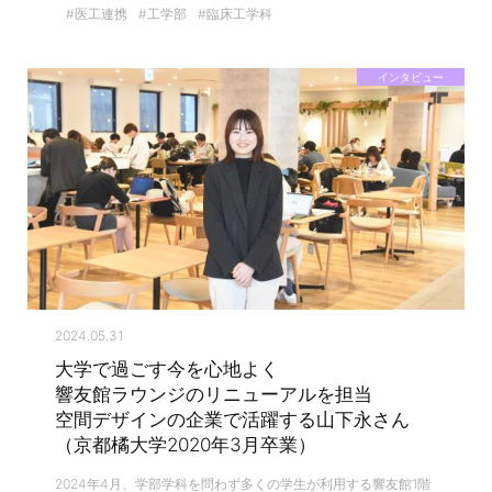
#医工連携
#工学部
#臨床工学科
インタビュー
2024.05.31
大学で過ごす今を心地よく
響友館ラウンジのリニューアルを担当
空間デザインの企業で活躍する山下永さん
（京都橘大学2020年3月卒業）
2024年4月、学部学科を問わず多くの学生が利用する響友館1階