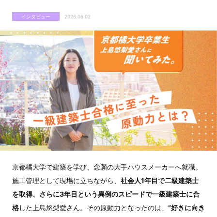
インタビュー
2026.06.02
京都橘大学で建築を学び、念願の大手ハウスメーカーへ就職。
施工管理として現場に立ちながら、
社会人1年目で二級建築士
を取得、さらに3年目という異例のスピードで一級建築士に合
格
した上島悠梨愛さん。その原動力となったのは、
“好きに向き