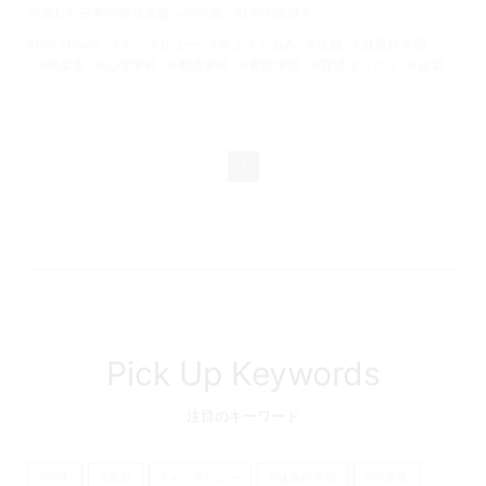
が感じた日本の育児支援への不安。日本の環境を、…
#m's choice
#インタビュー
#きょうくるみ
#京都
#健康科学部
#卒業生
#心理学科
#看護学科
#看護学部
#育児ボックス
#起業
1
Pick Up Keywords
注目のキーワード
#学生
#教員
#インタビュー
#健康科学部
#卒業生