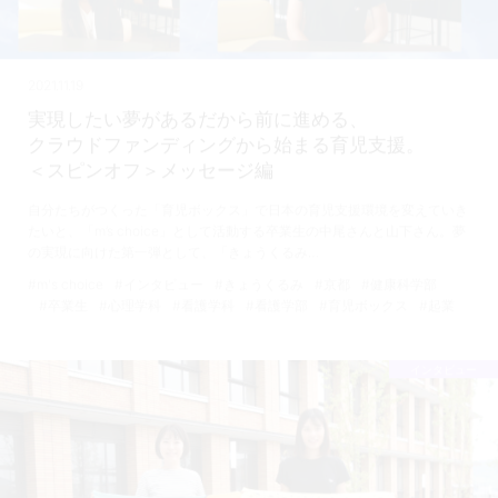
2021.11.19
実現したい夢があるだから前に進める、
クラウドファンディングから始まる育児支援。
＜スピンオフ＞メッセージ編
自分たちがつくった「育児ボックス」で日本の育児支援環境を変えていき
たいと、「m’s choice」として活動する卒業生の中尾さんと山下さん。夢
の実現に向けた第一弾として、「きょうくるみ…
#m's choice
#インタビュー
#きょうくるみ
#京都
#健康科学部
#卒業生
#心理学科
#看護学科
#看護学部
#育児ボックス
#起業
インタビュー