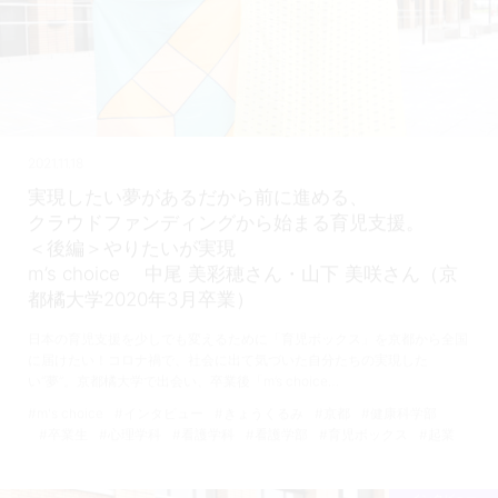
2021.11.18
実現したい夢があるだから前に進める、
クラウドファンディングから始まる育児支援。
＜後編＞やりたいが実現
m’s choice 中尾 美彩穂さん・山下 美咲さん（京
都橘大学2020年3月卒業）
日本の育児支援を少しでも変えるために「育児ボックス」を京都から全国
に届けたい！コロナ禍で、社会に出て気づいた自分たちの実現した
い“夢”。京都橘大学で出会い、卒業後「m’s choice…
#m's choice
#インタビュー
#きょうくるみ
#京都
#健康科学部
#卒業生
#心理学科
#看護学科
#看護学部
#育児ボックス
#起業
インタビュー