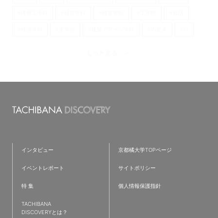
#情報工学科
#経営学科
#経営学部
#工学部
#就活
#経済学部
#文学部
#建築デザイン学科
#内定者
#AI
#看護学部
#京都橘大学
#経済学科
#理学療法学科
もっと見る
#歴史遺産学科
#日本語日本文学科
#心理学科
#産学連携
#看護学科
#キャリア
#大学
#留学
#オープンキャンパス
#国際英語学科
#国際英語学部
#新学部
#仲間
#ラーニングコモンズ
#発達教育学部
#大学院
#フィールドワーク
#京都
#仮設建築
#TAP
#夢
#クロスオーバー教育
#ワークショップ
#英語
インタビュー
京都橘大学TOPページ
#歴史学科
#IT
#都市環境デザイン学科
#就職活動
イベントレポート
サイトポリシー
#新棟
#無印良品
#リノベーション
#プログラミング
特 集
個人情報保護指針
#インターンシップ
#授業レポート
#キャリアセンター
TACHIBANA
#コミュニティ
#児童教育学科
#研究紹介
#共通教育特集
DISCOVERYとは？