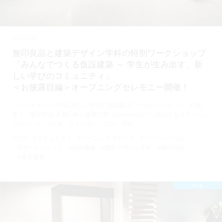
2021.11.16
無印良品と建築デザイン学科の特別ワークショップ
『みんなでつくる仮設建築 ～ 学生が生み出す、新
しい学びのコミュニティ』
＜お披露目編＞オープニングセレモニー開催！
ついにキャンパス内に新しい学びの交流拠点「mican（ミカン）」が誕
生！ 無印良品 京都山科と協働で創ったmicanのシンボルとなるラーニン
グスペース「UICK（ウィック）」には、学生…
#TAP
#コミュニティ
#ラーニングコモンズ
#リノベーション
#ワークショップ
#仮設建築
#建築デザイン学科
#無印良品
#産学連携
特 集