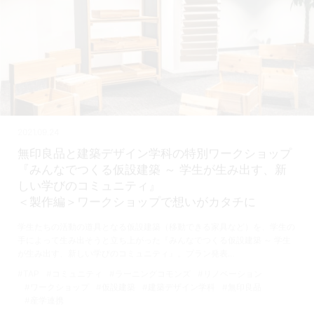
2021.09.24
無印良品と建築デザイン学科の特別ワークショップ
『みんなでつくる仮設建築 ～ 学生が生み出す、新
しい学びのコミュニティ』
＜製作編＞ワークショップで想いがカタチに
学生たちの活動の道具となる仮設建築（移動できる家具など）を、学生の
手によって生み出そうと立ち上がった『みんなでつくる仮設建築 ～ 学生
が生み出す、新しい学びのコミュニティ』。プラン発表…
#TAP
#コミュニティ
#ラーニングコモンズ
#リノベーション
#ワークショップ
#仮設建築
#建築デザイン学科
#無印良品
#産学連携