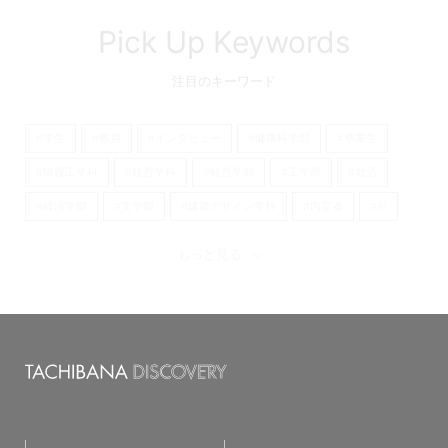
Pick Up Keywords
注目のキーワード
#学生
#教員
#インタビュー
#健康科学部
#卒業生
#情報工学科
#経営学科
#経営学部
#工学部
#就活
#経済学部
#文学部
#建築デザイン学科
#内定者
#AI
#看護学部
#京都橘大学
#経済学科
#理学療法学科
もっと見る
#歴史遺産学科
#日本語日本文学科
#心理学科
#産学連携
#看護学科
#キャリア
#大学
#留学
#オープンキャンパス
#国際英語学科
#国際英語学部
#新学部
#仲間
#ラーニングコモンズ
#発達教育学部
#大学院
#フィールドワーク
#京都
#仮設建築
#TAP
#夢
#クロスオーバー教育
#ワークショップ
#英語