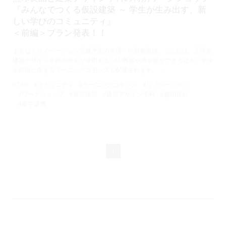
『みんなでつくる仮設建築 ～ 学生が生み出す、新
しい学びのコミュニティ』
＜前編＞プラン発表！！
まもなくリノベーション完成予定の管理・特別教室棟。ここには、工学部
建築デザイン学科の学生が使用するCAD教室や演習室ができるほか、学生
が自由に集えるラーニングコモンズも配置されます。 …
#TAP
#コミュニティ
#ラーニングコモンズ
#リノベーション
#ワークショップ
#仮設建築
#建築デザイン学科
#無印良品
#産学連携
1