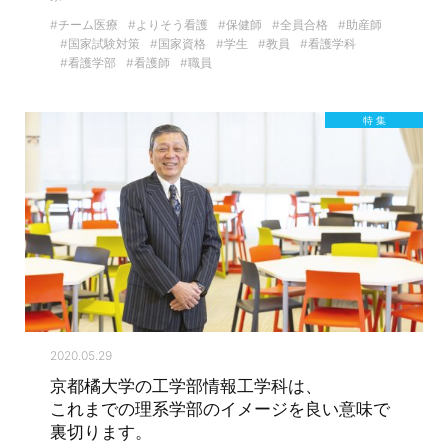
#チーム医療
#よりそう看護
#保健師
#全員合格
#助産師
#国家試験対策
#国家資格
#学生
#教員
#看護学科
#看護学部
#看護師
#職員
特 集
2020.05.29
京都橘大学の工学部情報工学科は、
これまでの理系学部のイメージを良い意味で
裏切ります。