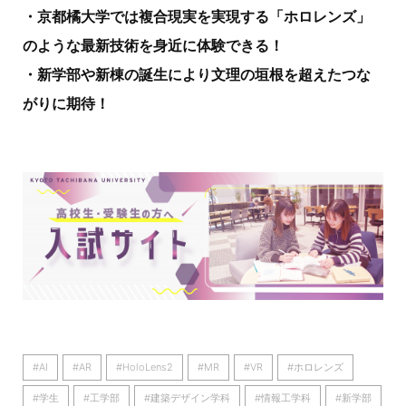
・京都橘大学では複合現実を実現する「ホロレンズ」
のような最新技術を身近に体験できる！
・新学部や新棟の誕生により文理の垣根を超えたつな
がりに期待！
#AI
#AR
#HoloLens2
#MR
#VR
#ホロレンズ
#学生
#工学部
#建築デザイン学科
#情報工学科
#新学部