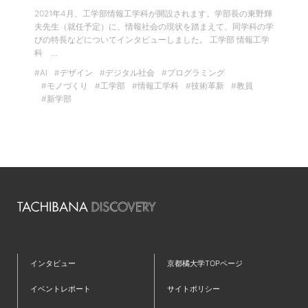
2021年4月、工学部情報工学科が開設されます。学部長の東野輝
夫先生（就任予定）に、情報社会の現状を踏まえて、同学科の学
びの特長などについてインタビューしました。 工学部 情報工学
科 …
#AI
#デザイン
#デジタル社会
#プログラミング
#モノづくり
#工学部
#情報工学科
#技術革新
#教員
#新学部
インタビュー
京都橘大学TOPページ
イベントレポート
サイトポリシー