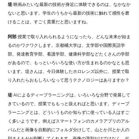
堤
:映画みたいな最新の技術が身近に体験できるのは、なかなか
ないと思います。学生のうちから最新の技術に触れて感性を磨
けることは、すごく貴重だと思いますね。
阿部
:授業で取り入れられるようになったら、どんな未来が始ま
るのかワクワクします。京都橘大学は、文学部や国際英語学
部、発達教育学部、看護学部、健康科学部などたくさんの学部
があるので、もっといろいろな使い方が生まれるのかなとも思
います。堤さんは、今日体験したホロレンズ以外に、授業で取
り入れたらおもしろいなって思うテクノロジーはありますか？
堤
:AIによるディープラーニングは、いろいろな分野で発展して
きているので、授業でももっと扱えればと思います。ディープ
ラーニングとは、どういうものか知らずに使っている人はすご
く多いようです。例えばスマートフォンのカメラアプリのアル
バムだと画像を自動的にフォルダ分けして、山とか川とか人の
顔さえもAIが判断してくれます。画像の識別だけではなく、デ