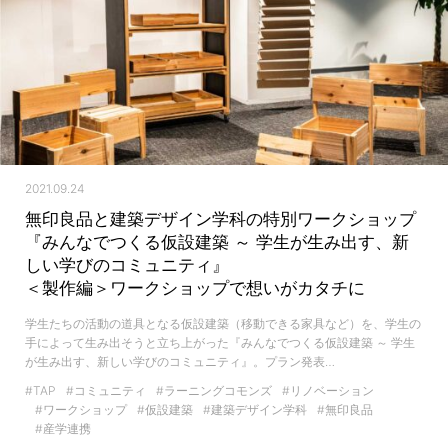
2021.09.24
無印良品と建築デザイン学科の特別ワークショップ
『みんなでつくる仮設建築 ～ 学生が生み出す、新
しい学びのコミュニティ』
＜製作編＞ワークショップで想いがカタチに
学生たちの活動の道具となる仮設建築（移動できる家具など）を、学生の
手によって生み出そうと立ち上がった『みんなでつくる仮設建築 ～ 学生
が生み出す、新しい学びのコミュニティ』。プラン発表…
#TAP
#コミュニティ
#ラーニングコモンズ
#リノベーション
#ワークショップ
#仮設建築
#建築デザイン学科
#無印良品
#産学連携