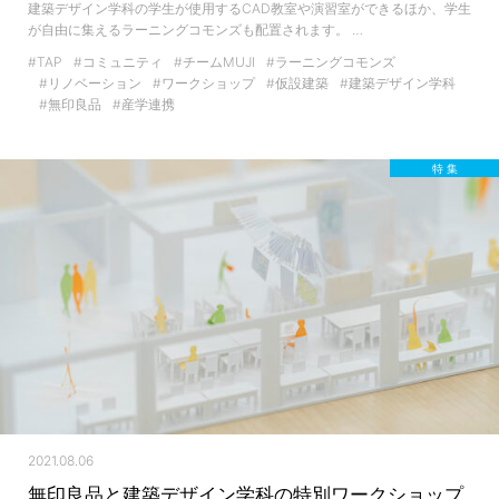
建築デザイン学科の学生が使用するCAD教室や演習室ができるほか、学生
が自由に集えるラーニングコモンズも配置されます。 …
#TAP
#コミュニティ
#チームMUJI
#ラーニングコモンズ
#リノベーション
#ワークショップ
#仮設建築
#建築デザイン学科
#無印良品
#産学連携
特 集
2021.08.06
無印良品と建築デザイン学科の特別ワークショップ