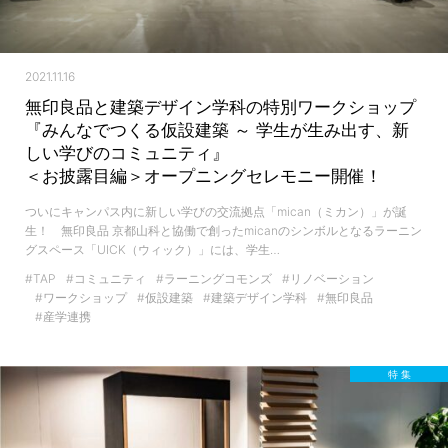
2021.11.16
無印良品と建築デザイン学科の特別ワークショップ
『みんなでつくる仮設建築 ～ 学生が生み出す、新
しい学びのコミュニティ』
＜お披露目編＞オープニングセレモニー開催！
ついにキャンパス内に新しい学びの交流拠点「mican（ミカン）」が誕
生！ 無印良品 京都山科と協働で創ったmicanのシンボルとなるラーニン
グスペース「UICK（ウィック）」には、学生…
#TAP
#コミュニティ
#ラーニングコモンズ
#リノベーション
#ワークショップ
#仮設建築
#建築デザイン学科
#無印良品
#産学連携
特 集