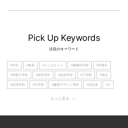
Pick Up Keywords
注目のキーワード
#学生
#教員
#インタビュー
#健康科学部
#卒業生
#情報工学科
#経営学科
#経営学部
#工学部
#就活
#経済学部
#文学部
#建築デザイン学科
#内定者
#AI
#看護学部
#京都橘大学
#経済学科
#理学療法学科
もっと見る
#歴史遺産学科
#日本語日本文学科
#心理学科
#産学連携
#看護学科
#キャリア
#大学
#留学
#オープンキャンパス
#国際英語学科
#国際英語学部