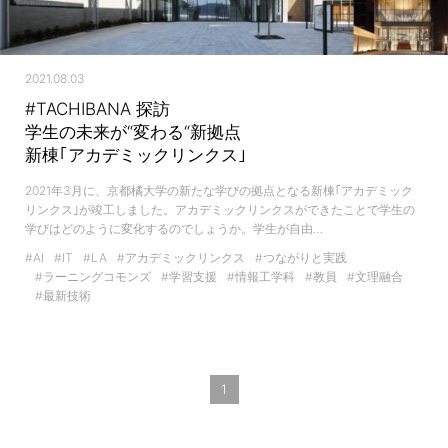
2021.08.03
#TACHIBANA 探訪
学生の未来が“変わる“新拠点
新棟｢アカデミックリンクス｣
2021年3月に、京都橘大学の新たな学びの拠点となる新棟｢アカデミック
リンクス｣が竣工しました。アカデミックリンクスができたことで学生の
学びはどのように変化するのでしょうか。学生が自由…
#AI
#IT
#LA
#アカデミックリンクス
#つながりと実践
#ラーニングコモンズ
#学習支援
#情報工学科
#教員
#文理融合
#最新技術
1