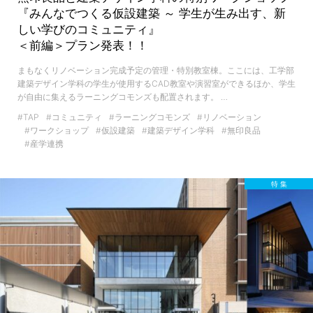
『みんなでつくる仮設建築 ～ 学生が生み出す、新
しい学びのコミュニティ』
＜前編＞プラン発表！！
まもなくリノベーション完成予定の管理・特別教室棟。ここには、工学部
建築デザイン学科の学生が使用するCAD教室や演習室ができるほか、学生
が自由に集えるラーニングコモンズも配置されます。 …
#TAP
#コミュニティ
#ラーニングコモンズ
#リノベーション
#ワークショップ
#仮設建築
#建築デザイン学科
#無印良品
#産学連携
特 集