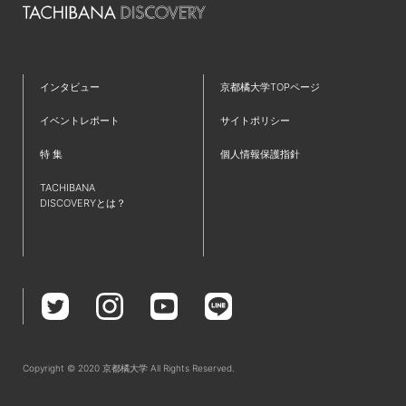
#新学部
#仲間
#ラーニングコモンズ
#発達教育学部
#大学院
#フィールドワーク
#京都
#仮設建築
#TAP
#夢
#クロスオーバー教育
#ワークショップ
#英語
インタビュー
京都橘大学TOPページ
#歴史学科
#IT
#都市環境デザイン学科
#就職活動
イベントレポート
サイトポリシー
#新棟
#無印良品
#リノベーション
#プログラミング
特 集
個人情報保護指針
#インターンシップ
#授業レポート
#キャリアセンター
TACHIBANA
#コミュニティ
#児童教育学科
#研究紹介
#共通教育特集
DISCOVERYとは？
#国家資格
#学生広報スタッフ
#救急救命士
#主将
#小説
#文理融合
#難関資格
#チーム医療
#受験生
#診療情報管理士
#学部学科を超えたつながり
#卒業式
#教学理念
#たちばなBasisⅠ・Ⅱ
#全学必修科目
#就職支援
#イベント
#データサイエンス
#ゼミ
#国家試験対策
Copyright © 2020 京都橘大学 All Rights Reserved.
#強化クラブ
#入学式
#体育系クラブ
#入学おめでとう