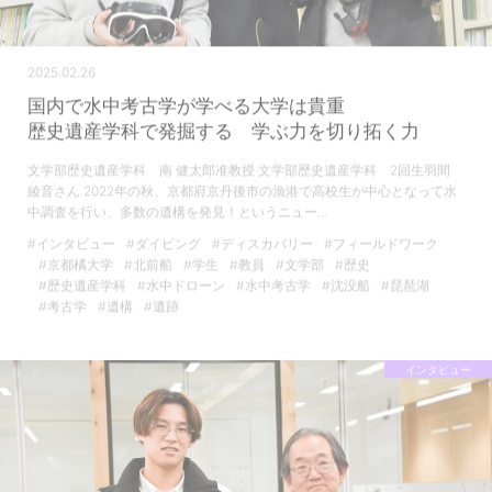
2025.02.26
国内で水中考古学が学べる大学は貴重
歴史遺産学科で発掘する 学ぶ力を切り拓く力
文学部歴史遺産学科 南 健太郎准教授 文学部歴史遺産学科 2回生羽間
綾音さん 2022年の秋、京都府京丹後市の漁港で高校生が中心となって水
中調査を行い、多数の遺構を発見！というニュー…
#インタビュー
#ダイビング
#ディスカバリー
#フィールドワーク
#京都橘大学
#北前船
#学生
#教員
#文学部
#歴史
#歴史遺産学科
#水中ドローン
#水中考古学
#沈没船
#琵琶湖
#考古学
#遺構
#遺跡
インタビュー