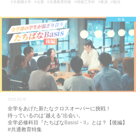
#京都橘大学
#企業
#共通教育特集
#情報工学科
#教員
#観光
特 集
2025.03.19
全学をあげた新たなクロスオーバーに挑戦！
待っているのは“越える”出会い。
全学必修科目『たちばなBasisⅠ・Ⅱ』とは？【後編】
#共通教育特集