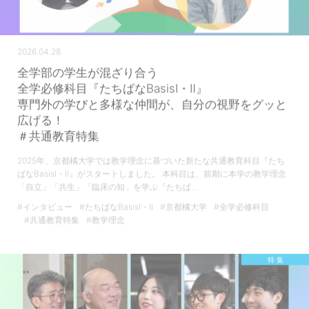
2026.04.28
全学部の学生が混ざり合う
全学必修科目『たちばなBasisⅠ・Ⅱ』
専門外の学びと多様な仲間が、自分の視野をグッと
広げる！
＃共通教育特集
2025年、京都橘大学では教学理念に基づいた新たな共通教育科目『たち
ばなBasisⅠ・Ⅱ』がスタートしました。 本科目は、前期に本学の教学理念
「自立」「共生」「臨床の知」を学ぶ『たちば…
#インタビュー
#たちばなBasisⅠ・Ⅱ
#京都橘大学
#全学必修科目
#共通教育特集
#教学理念
特 集