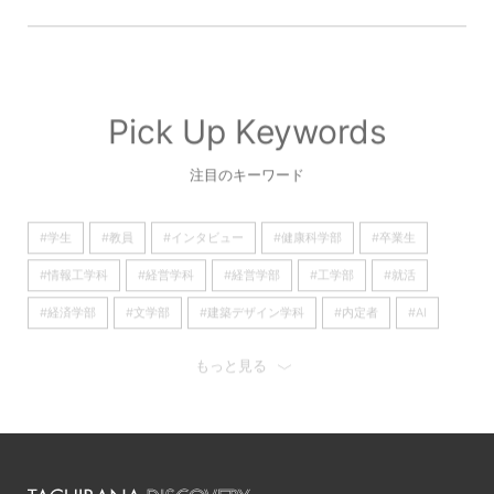
Pick Up Keywords
注目のキーワード
#学生
#教員
#インタビュー
#健康科学部
#卒業生
#情報工学科
#経営学科
#経営学部
#工学部
#就活
#経済学部
#文学部
#建築デザイン学科
#内定者
#AI
#看護学部
#京都橘大学
#経済学科
#理学療法学科
もっと見る
#歴史遺産学科
#日本語日本文学科
#心理学科
#産学連携
#看護学科
#キャリア
#大学
#留学
#オープンキャンパス
#国際英語学科
#国際英語学部