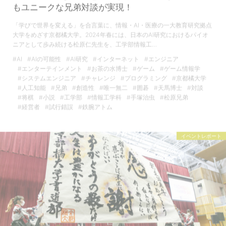
もユニークな兄弟対談が実現！
「学びで世界を変える」を合言葉に、情報・AI・医療の一大教育研究拠点
大学をめざす京都橘大学。2024年春には、日本のAI研究におけるパイオ
ニアとして歩み続ける松原仁先生を、工学部情報工…
#AI
#AIの可能性
#AI研究
#インターネット
#エンジニア
#エンターテインメント
#お茶の水博士
#ゲーム
#ゲーム情報学
#システムエンジニア
#チャレンジ
#プログラミング
#京都橘大学
#人工知能
#兄弟
#創造性
#唯一無二
#囲碁
#天馬博士
#対談
#将棋
#小説
#工学部
#情報工学科
#手塚治虫
#松原兄弟
#経営者
#試行錯誤
#鉄腕アトム
イベントレポート