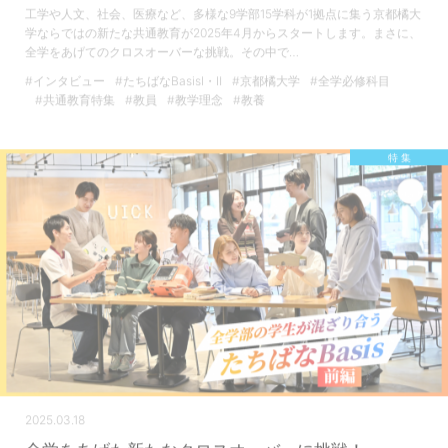
工学や人文、社会、医療など、多様な9学部15学科が1拠点に集う京都橘大
学ならではの新たな共通教育が2025年4月からスタートします。まさに、
全学をあげてのクロスオーバーな挑戦。その中で…
#インタビュー
#たちばなBasisⅠ・Ⅱ
#京都橘大学
#全学必修科目
#共通教育特集
#教員
#教学理念
#教養
特 集
2025.03.18