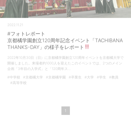
2022.11.21
#フォトレポート
京都橘学園創立120周年記念イベント「TACHIBANA
THANKS-DAY」の様子をレポート
2022年10月30日（日）に京都橘学園創立120周年イベントを京都橘大学で
開催しました。来場者約1000人を迎えたこのイベントでは、2つのメイン
企画「3年目の入学式」と「120周年ス…
#中学校
#京都橘大学
#京都橘学園
#卒業生
#大学
#学生
#教員
#高等学校
1