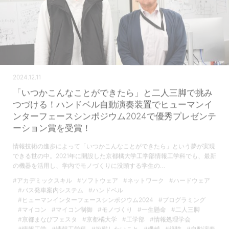
2024.12.11
「いつかこんなことができたら」と二人三脚で挑み
つづける！ハンドベル自動演奏装置でヒューマンイ
ンターフェースシンポジウム2024で優秀プレゼンテ
ーション賞を受賞！
情報技術の進歩によって「いつかこんなことができたら」という夢が実現
できる世の中。2021年に開設した京都橘大学工学部情報工学科でも、最新
の機器を活用し、学内でモノづくりに没頭する学生の…
#アカデミックスキル
#ソフトウェア
#ネットワーク
#ハードウェア
#バス発車案内システム
#ハンドベル
#ヒューマンインターフェースシンポジウム2024
#プログラミング
#マイコン
#マイコン制御
#モノづくり
#一生懸命
#二人三脚
#京都まなびフェスタ
#京都橘大学
#工学部
#情報処理学会