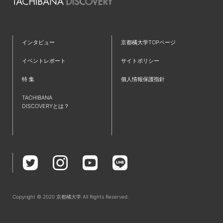
#新学部
#仲間
#ラーニングコモンズ
#発達教育学部
#大学院
#フィールドワーク
#京都
#仮設建築
#TAP
#夢
#クロスオーバー教育
#ワークショップ
#英語
インタビュー
京都橘大学TOPページ
#歴史学科
#IT
#都市環境デザイン学科
#就職活動
イベントレポート
サイトポリシー
#新棟
#無印良品
#リノベーション
#プログラミング
特 集
個人情報保護指針
#インターンシップ
#授業レポート
#キャリアセンター
TACHIBANA
#コミュニティ
#児童教育学科
#研究紹介
#共通教育特集
DISCOVERYとは？
#国家資格
#学生広報スタッフ
#救急救命士
#主将
#小説
#文理融合
#難関資格
#チーム医療
#受験生
#診療情報管理士
#学部学科を超えたつながり
#卒業式
#教学理念
#たちばなBasisⅠ・Ⅱ
#全学必修科目
#就職支援
#イベント
#データサイエンス
#ゼミ
#国家試験対策
Copyright © 2020 京都橘大学 All Rights Reserved.
#強化クラブ
#入学式
#体育系クラブ
#入学おめでとう