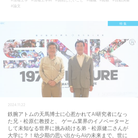
#情報工学
#情報工学科
#挑戦したいこと
#機械
#経験
#自動演奏
#論文
特 集
2024.11.22
鉄腕アトムの天馬博士に心惹かれてAI研究者になっ
た兄・松原仁教授と、 ゲーム業界のイノベーターと
して未知なる世界に挑み続ける弟・松原健二さんが
大学に？！幼少期の思い出からAIの未来まで、世に