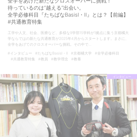
全学をあげた新たなクロスオーバーに挑戦！
待っているのは“越える”出会い。
全学必修科目『たちばなBasisⅠ・Ⅱ』とは？【前編】
#共通教育特集
工学や人文、社会、医療など、多様な9学部15学科が1拠点に集う京都橘大
学ならではの新たな共通教育が2025年4月からスタートします。まさに、
全学をあげてのクロスオーバーな挑戦。その中で…
#インタビュー
#たちばなBasisⅠ・Ⅱ
#京都橘大学
#全学必修科目
#共通教育特集
#教員
#教学理念
#教養
インタビュー