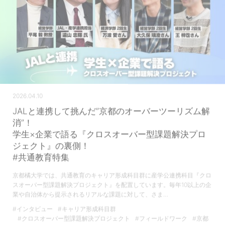
2026.04.10
JALと連携して挑んだ”京都のオーバーツーリズム解
消”！
学生×企業で語る『クロスオーバー型課題解決プロ
ジェクト』の裏側！
#共通教育特集
京都橘大学では、共通教育のキャリア形成科目群に産学公連携科目『クロ
スオーバー型課題解決プロジェクト』を配置しています。毎年10以上の企
業や自治体から提示されるリアルな課題に対して、さま…
#インタビュー
#キャリア形成科目群
#クロスオーバー型課題解決プロジェクト
#フィールドワーク
#京都