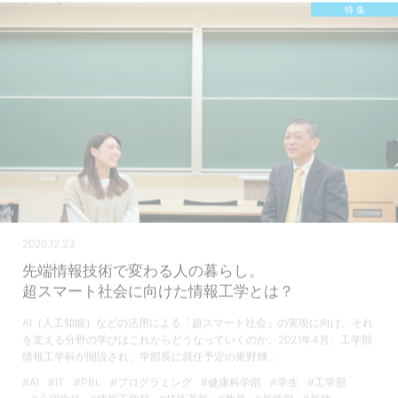
特 集
2020.12.23
先端情報技術で変わる人の暮らし。
超スマート社会に向けた情報工学とは？
AI（人工知能）などの活用による「超スマート社会」の実現に向け、それ
を支える分野の学びはこれからどうなっていくのか。2021年4月、工学部
情報工学科が開設され、学部長に就任予定の東野輝…
#AI
#IT
#PBL
#プログラミング
#健康科学部
#学生
#工学部