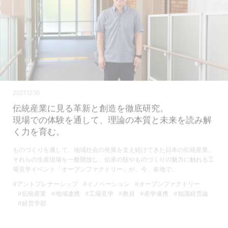
2021.12.10
伝統産業に見る革新と創造を徹底研究。
現場での体験を通して、理論の本質と未来を読み解
く力を育む。
ものづくりを通して、地域社会の発展を支え続けてきた日本の伝統産業。
それらの生産現場を一般開放し、伝承の技やものづくりの魅力に触れる工
場見学イベント「オープンファクトリー」が、今、各地で…
#アントプレナーシップ
#イノベーション
#オープンファクトリー
#伝統産業
#地域連携
#工場見学
#教員
#産学連携
#知識経営論
#経営学部