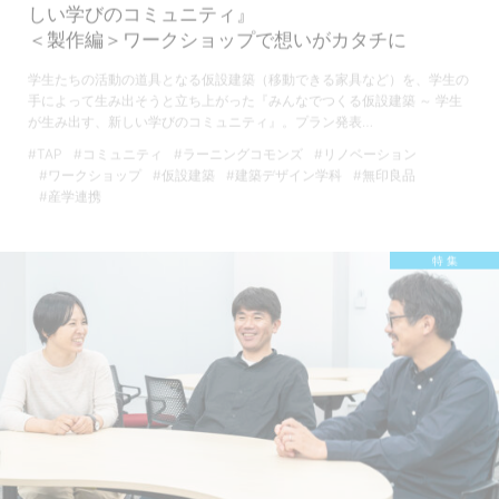
しい学びのコミュニティ』
＜製作編＞ワークショップで想いがカタチに
学生たちの活動の道具となる仮設建築（移動できる家具など）を、学生の
手によって生み出そうと立ち上がった『みんなでつくる仮設建築 ～ 学生
が生み出す、新しい学びのコミュニティ』。プラン発表…
#TAP
#コミュニティ
#ラーニングコモンズ
#リノベーション
#ワークショップ
#仮設建築
#建築デザイン学科
#無印良品
#産学連携
特 集