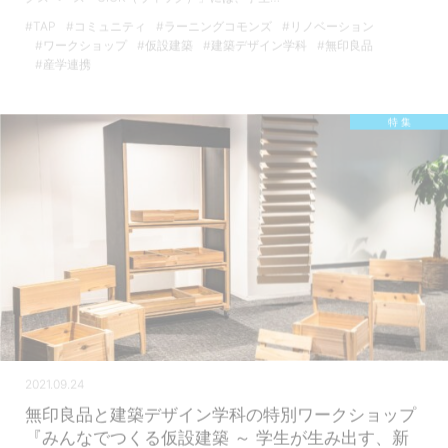
#TAP
#コミュニティ
#ラーニングコモンズ
#リノベーション
#ワークショップ
#仮設建築
#建築デザイン学科
#無印良品
#産学連携
特 集
2021.09.24
無印良品と建築デザイン学科の特別ワークショップ
『みんなでつくる仮設建築 ～ 学生が生み出す、新