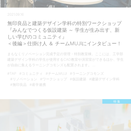
2021.09.16
無印良品と建築デザイン学科の特別ワークショップ
『みんなでつくる仮設建築 ～ 学生が生み出す、新
しい学びのコミュニティ』
＜後編＞仕掛け人 ＆ チームMUJIにインタビュー！
まもなくリノベーション完成予定の管理・特別教室棟。ここには、工学部
建築デザイン学科の学生が使用するCAD教室や演習室ができるほか、学生
が自由に集えるラーニングコモンズも配置されます。 …
#TAP
#コミュニティ
#チームMUJI
#ラーニングコモンズ
#リノベーション
#ワークショップ
#仮設建築
#建築デザイン学科
#無印良品
#産学連携
特 集