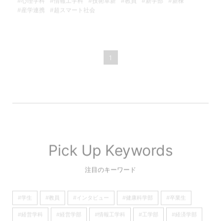
#心理学科
#情報工学科
#技術革新
#教員
#新学部
#新棟
#産学連携
#超スマート社会
1
Pick Up Keywords
注目のキーワード
#学生
#教員
#インタビュー
#健康科学部
#卒業生
#経営学科
#経営学部
#情報工学科
#工学部
#経済学部