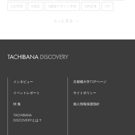
#文学部
#就活
#建築デザイン学科
#内定者
#AI
#京都橘大学
#看護学部
#経済学科
#理学療法学科
もっと見る
#歴史遺産学科
#産学連携
#日本語日本文学科
#看護学科
#心理学科
#キャリア
#大学
#留学
#国際英語学部
#オープンキャンパス
#国際英語学科
#大学院
#仲間
#ラーニングコモンズ
#新学部
#フィールドワーク
#発達教育学部
#京都
#仮設建築
#リノベーション
#TAP
#コミュニティ
#英語
#歴史学科
インタビュー
京都橘大学TOPページ
#ワークショップ
#夢
#IT
#都市環境デザイン学科
イベントレポート
サイトポリシー
#就職活動
#新棟
#無印良品
#プログラミング
特 集
個人情報保護指針
#インターンシップ
#授業レポート
#キャリアセンター
TACHIBANA
#児童教育学科
#クロスオーバー教育
#共通教育特集
DISCOVERYとは？
#学生広報スタッフ
#研究紹介
#国家資格