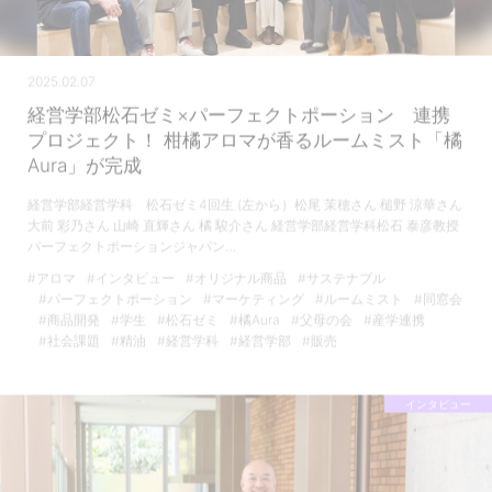
2025.02.07
経営学部松石ゼミ×パーフェクトポーション 連携
プロジェクト！ 柑橘アロマが香るルームミスト「橘
Aura」が完成
経営学部経営学科 松石ゼミ4回生 (左から）松尾 茉穂さん 槌野 涼華さん
大前 彩乃さん 山崎 直輝さん 橘 駿介さん 経営学部経営学科松石 泰彦教授
パーフェクトポーションジャパン…
#アロマ
#インタビュー
#オリジナル商品
#サステナブル
#パーフェクトポーション
#マーケティング
#ルームミスト
#同窓会
#商品開発
#学生
#松石ゼミ
#橘Aura
#父母の会
#産学連携
#社会課題
#精油
#経営学科
#経営学部
#販売
インタビュー