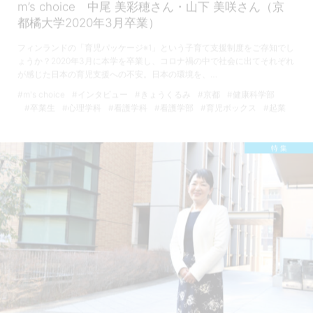
m’s choice 中尾 美彩穂さん・山下 美咲さん（京
都橘大学2020年3月卒業）
フィンランドの「育児パッケージ※1」という子育て支援制度をご存知でし
ょうか？2020年3月に本学を卒業し、コロナ禍の中で社会に出てそれぞれ
が感じた日本の育児支援への不安。日本の環境を、…
#m's choice
#インタビュー
#きょうくるみ
#京都
#健康科学部
#卒業生
#心理学科
#看護学科
#看護学部
#育児ボックス
#起業
特 集