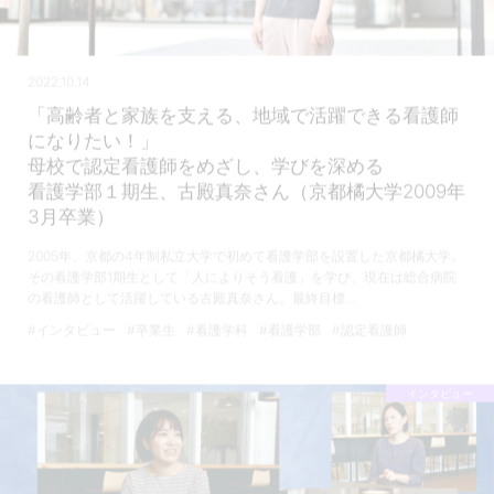
2022.10.14
「高齢者と家族を支える、地域で活躍できる看護師
になりたい！」
母校で認定看護師をめざし、学びを深める
看護学部１期生、古殿真奈さん（京都橘大学2009年
3月卒業）
2005年、京都の4年制私立大学で初めて看護学部を設置した京都橘大学。
その看護学部1期生として「人によりそう看護」を学び、現在は総合病院
の看護師として活躍している古殿真奈さん。最終目標…
#インタビュー
#卒業生
#看護学科
#看護学部
#認定看護師
インタビュー