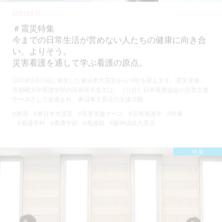
2021.03.11
＃震災特集
今までの日常生活が営めない人たちの健康に向き合
い、よりそう。
災害看護を通して学ぶ看護の原点。
2011年3月11日に発生した東日本大震災から10年を迎えます。震災直後、
京都橘大学看護学部の河原宣子先生は、（公社）日本看護協会の災害支援
ナースとして派遣され、東日本大震災の支援活動…
#教員
#東日本大震災
#災害支援ナース
#災害看護学
#特集
#看護学科
#看護学部
#看護師
#阪神淡路大震災
特 集