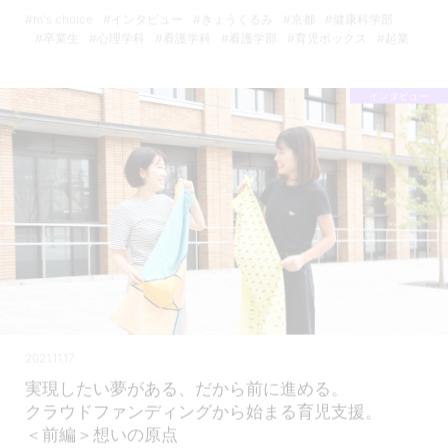
#m's choice
#インタビュー
#きょうくるみ
#京都
#健康科学部
#卒業生
#心理学科
#看護学科
#看護学部
#育児ボックス
#起業
インタビュー
2021.11.17
実現したい夢がある、だから前に進める。
クラウドファンディングから始まる育児支援。
＜前編＞想いの原点