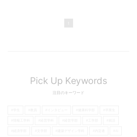
1
Pick Up Keywords
注目のキーワード
#学生
#教員
#インタビュー
#健康科学部
#卒業生
#情報工学科
#経営学科
#経営学部
#工学部
#就活
#経済学部
#文学部
#建築デザイン学科
#内定者
#AI