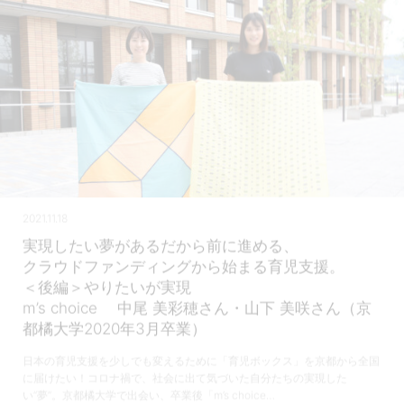
2021.11.18
実現したい夢があるだから前に進める、
クラウドファンディングから始まる育児支援。
＜後編＞やりたいが実現
m’s choice 中尾 美彩穂さん・山下 美咲さん（京
都橘大学2020年3月卒業）
日本の育児支援を少しでも変えるために「育児ボックス」を京都から全国
に届けたい！コロナ禍で、社会に出て気づいた自分たちの実現した
い“夢”。京都橘大学で出会い、卒業後「m’s choice…