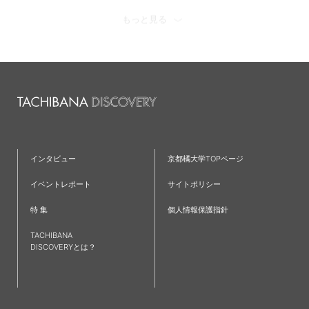
#看護学部
#京都橘大学
#経済学科
#理学療法学科
もっと見る
#歴史遺産学科
#日本語日本文学科
#心理学科
#産学連携
#看護学科
#キャリア
#大学
#留学
#オープンキャンパス
#国際英語学科
#国際英語学部
#新学部
#仲間
#ラーニングコモンズ
#発達教育学部
#大学院
#フィールドワーク
#京都
#仮設建築
#TAP
#夢
#クロスオーバー教育
#ワークショップ
#英語
インタビュー
京都橘大学TOPページ
#歴史学科
#IT
#都市環境デザイン学科
#就職活動
イベントレポート
サイトポリシー
#新棟
#無印良品
#リノベーション
#プログラミング
特 集
個人情報保護指針
#インターンシップ
#授業レポート
#キャリアセンター
TACHIBANA
#コミュニティ
#児童教育学科
#研究紹介
#共通教育特集
DISCOVERYとは？
#国家資格
#学生広報スタッフ
#救急救命士
#主将
#小説
#文理融合
#難関資格
#チーム医療
#受験生