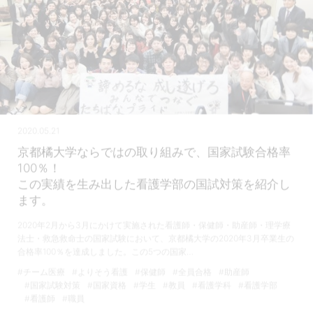
2020.05.21
京都橘大学ならではの取り組みで、国家試験合格率
100％！
この実績を生み出した看護学部の国試対策を紹介し
ます。
2020年2月から3月にかけて実施された看護師・保健師・助産師・理学療
法士・救急救命士の国家試験において、京都橘大学の2020年3月卒業生の
合格率100％を達成しました。この5つの国家…
#チーム医療
#よりそう看護
#保健師
#全員合格
#助産師
#国家試験対策
#国家資格
#学生
#教員
#看護学科
#看護学部
#看護師
#職員