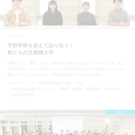
2021.01.06
学部学科を超えて語り合う！
私たちの京都橘大学
国際、人文、教育、社会、医療系と多様な学部が1つのキャンパスに集う
京都橘大学。そんな本学だからこそ学部学科を超えて学生がつながりあう
機会がたくさんあります。他学部の学生がどのような考え…
#ワンキャンパス
#国際英語学科
#夢
#学生
#学部学科を超えたつながり
#将来
#新棟
#看護学科
#経営学科
#臨床検査学科
特 集