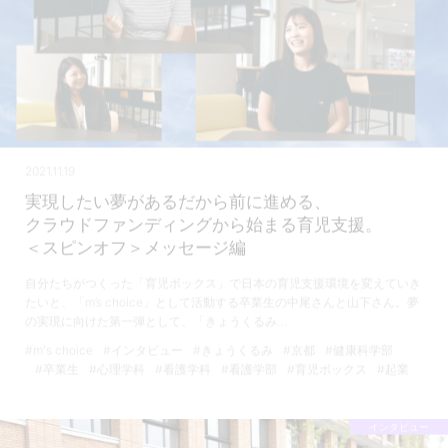
2021.11.19
実現したい夢があるだから前に進める、
クラウドファンディングから始まる育児支援。
＜スピンオフ＞メッセージ編
自分たちがつくった「育児ボックス」で日本の育児支援環境を変えていき
たいと、「m’s choice」として活動する卒業生の中尾さんと山下さん。夢
の実現に向けた第一弾として、「きょうくるみ…
#m's choice
#インタビュー
#きょうくるみ
#京都
#健康科学部
#卒業生
#心理学科
#看護学科
#看護学部
#育児ボックス
#起業
インタビュー