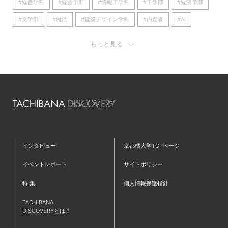
#経営学科
#経営学部
#情報工学科
#工学部
#経済学部
#文学部
#就活
#建築デザイン学科
#内定者
#AI
#京都橘大学
#看護学部
#経済学科
#理学療法学科
もっと見る
#歴史遺産学科
#産学連携
#日本語日本文学科
#看護学科
#心理学科
#キャリア
#大学
#留学
#国際英語学部
#オープンキャンパス
#国際英語学科
#大学院
#仲間
#ラーニングコモンズ
#新学部
#フィールドワーク
#発達教育学部
#京都
#仮設建築
#リノベーション
#TAP
#コミュニティ
#英語
#歴史学科
インタビュー
京都橘大学TOPページ
#ワークショップ
#夢
#IT
#都市環境デザイン学科
イベントレポート
サイトポリシー
#就職活動
#新棟
#無印良品
#プログラミング
特 集
個人情報保護指針
#インターンシップ
#授業レポート
#キャリアセンター
TACHIBANA
#児童教育学科
#クロスオーバー教育
#共通教育特集
DISCOVERYとは？
#学生広報スタッフ
#研究紹介
#国家資格