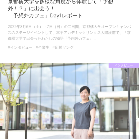
京都橘大学を多様な角度から体験して「予想
外！？」に出会う！
「予想外カフェ」Day1レポート
2022年8月6日（土）・7日（日）の二日間、京都橘大学オープンキャンパ
スのステージイベントして、本学アカデミックリンクス大階段前で、「京
都橘大学で出会ったわたしの物語『予想外カフェ』…
#インタビュー
#卒業生
#応援ソング
インタビュー