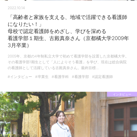
2022.10.14
「高齢者と家族を支える、地域で活躍できる看護師
になりたい！」
母校で認定看護師をめざし、学びを深める
看護学部１期生、古殿真奈さん（京都橘大学2009年
3月卒業）
2005年、京都の4年制私立大学で初めて看護学部を設置した京都橘大学。
その看護学部1期生として「人によりそう看護」を学び、現在は総合病院
の看護師として活躍している古殿真奈さん。最終目標…
#インタビュー
#卒業生
#看護学科
#看護学部
#認定看護師
インタビュー