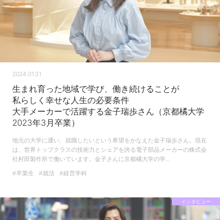
2024.01.31
生まれ育った地域で学び、働き続けることが
私らしく幸せな人生の必要条件
大手メーカーで活躍する金子瑞歩さん（京都橘大学
2023年3月卒業）
地元の大学に通い、就職したいという希望をかなえた金子瑞歩さん。現在
は、世界トップクラスの技術力とシェアを誇る電子部品メーカーの株式会
社村田製作所で働いています。金子さんに京都橘大学の学…
#卒業生
#就活
#経営学科
インタビュー