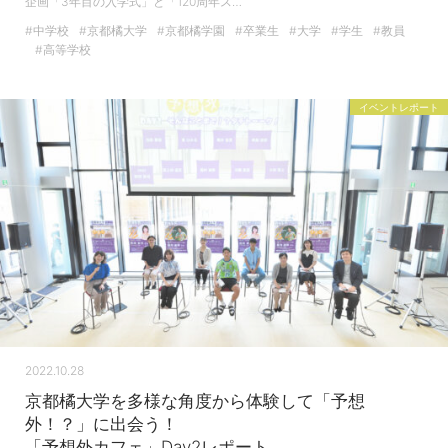
企画「3年目の入学式」と「120周年ス…
#中学校
#京都橘大学
#京都橘学園
#卒業生
#大学
#学生
#教員
#高等学校
イベントレポート
2022.10.28
京都橘大学を多様な角度から体験して「予想
外！？」に出会う！
「予想外カフェ」Day2レポート