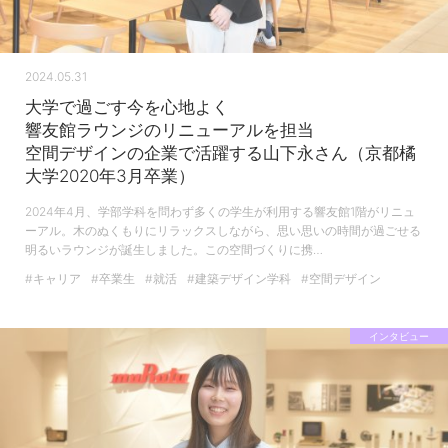
2024.05.31
大学で過ごす今を心地よく
響友館ラウンジのリニューアルを担当
空間デザインの企業で活躍する山下永さん（京都橘
大学2020年3月卒業）
2024年4月、学部学科を問わず多くの学生が利用する響友館1階がリニュ
ーアル。木のぬくもりにリラックスしながら、思い思いの時間が過ごせる
明るいラウンジが誕生しました。この空間づくりに携…
#キャリア
#卒業生
#就活
#建築デザイン学科
#空間デザイン
インタビュー