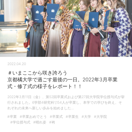
2022.04.20
＃いまここから咲き誇ろう
京都橘大学で過ごす最後の一日。2022年3月卒業
式・修了式の様子をレポート！！
2022年3月11日（金）、第52回卒業式および第27回大学院学位授与式が挙
行されました。6学部4研究科1,154人が卒業し、本学での学びを終え、そ
れぞれの未来へ新しい歩みを始めました…
#卒業
#卒業おめでとう
#卒業式
#卒業生
#大学
#大学院
#学位授与式
#晴れ姿
#袴