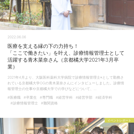
2022.06.06
医療を支える縁の下の力持ち！
「ここで働きたい」を叶え、診療情報管理士として
活躍する青木菜奈さん（京都橘大学2021年3月卒
業）
2021年4月より、大阪医科薬科大学病院で診療情報管理士※として勤務さ
れている京都橘大学OGの青木菜奈さんにインタビューしました。診療情
報管理士の仕事や京都橘大学での学びなどについて、…
#医療職
#卒業生
#専門職
#経営学科
#経営学部
#経済学科
#診療情報管理士
#難関資格
イベントレポート