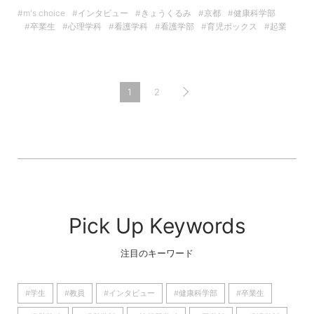
#m's choice
#インタビュー
#きょうくるみ
#京都
#健康科学部
#卒業生
#心理学科
#看護学科
#看護学部
#育児ボックス
#起業
1
2
Pick Up Keywords
注目のキーワード
#学生
#教員
#インタビュー
#健康科学部
#卒業生