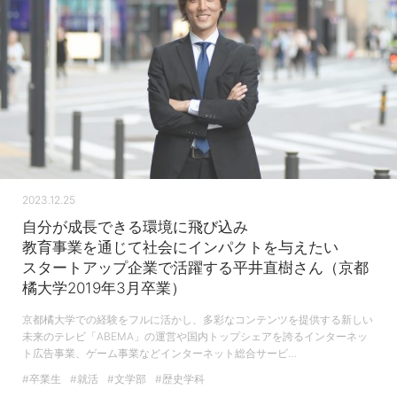
2023.12.25
自分が成長できる環境に飛び込み
教育事業を通じて社会にインパクトを与えたい
スタートアップ企業で活躍する平井直樹さん（京都
橘大学2019年3月卒業）
京都橘大学での経験をフルに活かし、多彩なコンテンツを提供する新しい
未来のテレビ「ABEMA」の運営や国内トップシェアを誇るインターネッ
ト広告事業、ゲーム事業などインターネット総合サービ…
#卒業生
#就活
#文学部
#歴史学科