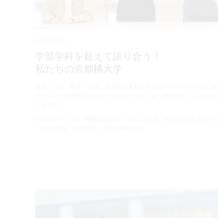
2021.01.06
学部学科を超えて語り合う！
私たちの京都橘大学
国際、人文、教育、社会、医療系と多様な学部が1つのキャンパスに
だからこそ学部学科を超えて学生がつながりあう機会がたくさんあり
うな考え…
#ワンキャンパス
#国際英語学科
#夢
#学生
#学部学科を超えた
#看護学科
#経営学科
#臨床検査学科