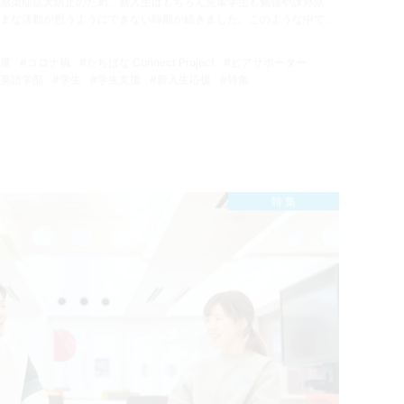
感染症拡大防止のため、新入生はもちろん先輩学生も勉強や課外活
まな活動が思うようにできない時期が続きました。このような中で、
制度
#コロナ禍
#たちばな Connect Project
#ピアサポーター
際英語学部
#学生
#学生支援
#新入生応援
#特集
特 集