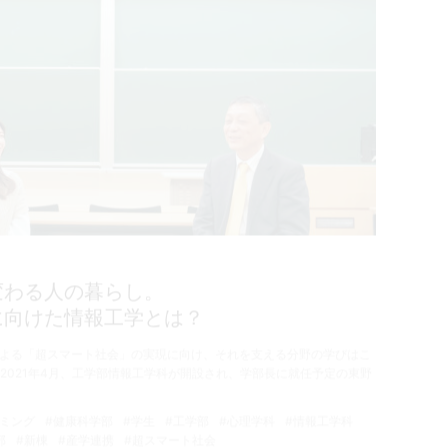
変わる人の暮らし。
に向けた情報工学とは？
による「超スマート社会」の実現に向け、それを支える分野の学びはこ
2021年4月、工学部情報工学科が開設され、学部長に就任予定の東野
ラミング
#健康科学部
#学生
#工学部
#心理学科
#情報工学科
部
#新棟
#産学連携
#超スマート社会