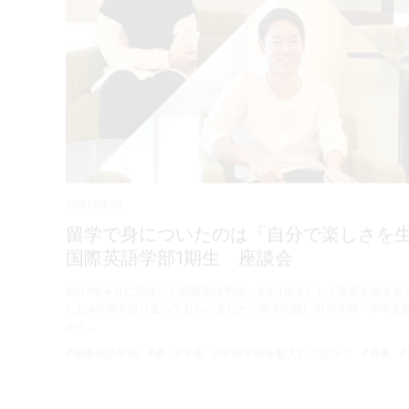
2021.03.01
留学で身についたのは「自分で楽しさを
国際英語学部1期生 座談会
2017年４月に開設した国際英語学部。その1期生として卒業を控える
した4年間を振り返ってもらいました。留学の思い出や学部・学年を
から…
#国際英語学科
#夢
#学生
#学部学科を超えたつながり
#将来