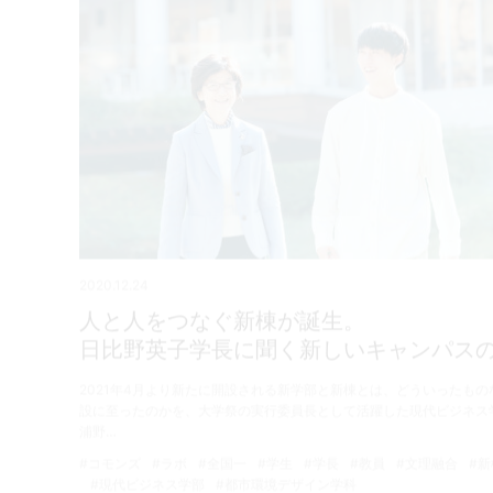
2020.12.24
人と人をつなぐ新棟が誕生。
日比野英子学長に聞く新しいキャンパス
2021年4月より新たに開設される新学部と新棟とは、どういったも
設に至ったのかを、大学祭の実行委員長として活躍した現代ビジネス
浦野…
#コモンズ
#ラボ
#全国一
#学生
#学長
#教員
#文理融合
#新
#現代ビジネス学部
#都市環境デザイン学科