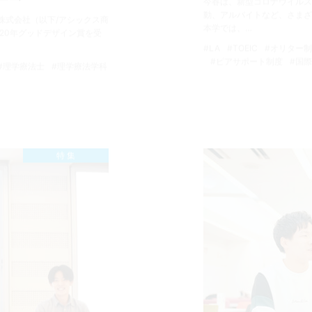
今春は、新型コロナウイルス
動、アルバイトなど、さまざ
株式会社（以下/アシックス商
本学では、…
20年グッドデザイン賞を受
#LA
#TOEIC
#オリター
#ピアサポート制度
#国
#理学療法士
#理学療法学科
特 集