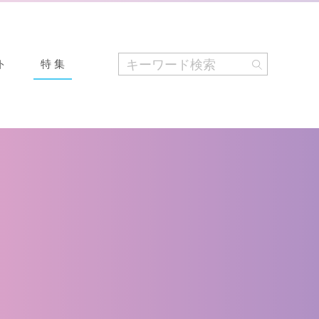
ト
特 集