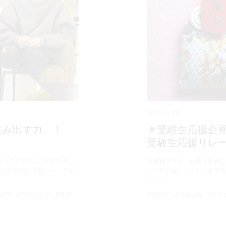
2021.02.05
生み出す力」！
＃受験生応援企
受験生応援リレ
３人の4回生に、大学で過ご
京都橘大学は、頑張る受験生
超えた仲間との思い出、これ
ージをお届けします。各学科
いう…
#留学
#異文化交流
#英語
#受験生
#合格祈願
#学科