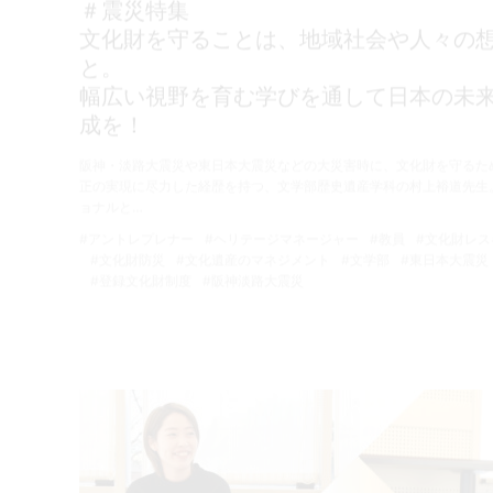
＃震災特集
文化財を守ることは、地域社会や人々の
と。
幅広い視野を育む学びを通して日本の未
成を！
阪神・淡路大震災や東日本大震災などの大災害時に、文化財を守るた
正の実現に尽力した経歴を持つ、文学部歴史遺産学科の村上裕道先生
ョナルと…
#アントレプレナー
#ヘリテージマネージャー
#教員
#文化財レス
#文化財防災
#文化遺産のマネジメント
#文学部
#東日本大震災
#登録文化財制度
#阪神淡路大震災