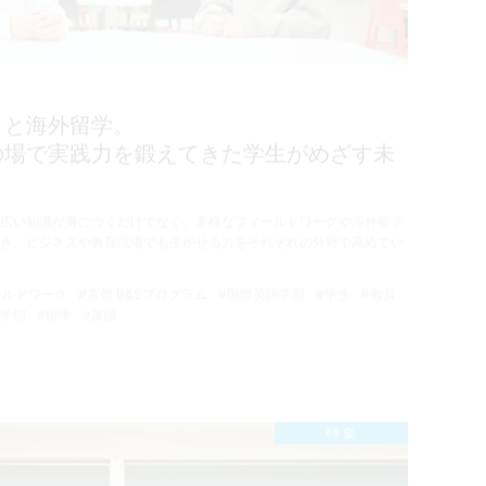
クと海外留学。
の場で実践力を鍛えてきた学生がめざす未
広い知識が身につくだけでなく、多様なフィールドワークや海外留学
き、ビジネスや教育現場でも生かせる力をそれぞれの分野で高めてい
ールドワーク
#京都 B&Sプログラム
#国際英語学部
#学生
#教員
ス学部
#留学
#英語
特 集