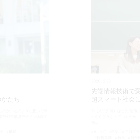
2020.12.23
先端情報技術で
のかたち。
超スマート社会
のなのか。どのような想いで開
AI（人工知能）などの活用
学部都市環境デザイン学科の
れからどうなっていくのか。
輝…
棟
#橘祭
#AI
#IT
#PBL
#プログ
#技術革新
#教員
#新学