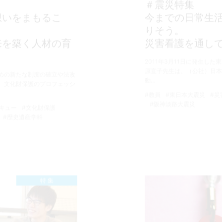
＃震災特集
想いをまもるこ
今までの日常生
りそう。
来を築く人材の育
災害看護を通し
2011年3月11日に発生し
原宣子先生は、（公社）日本
めの新たな制度の確立や法改
動…
。文化財保護のプロフェッシ
#教員
#東日本大震災
#災
#阪神淡路大震災
キュー
#文化財保護
#歴史遺産学科
特 集