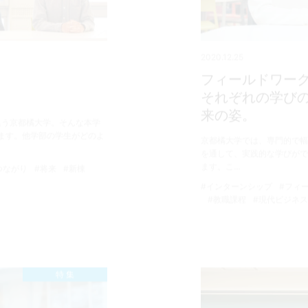
2020.12.25
フィールドワー
それぞれの学び
来の姿。
集う京都橘大学。そんな本学
ます。他学部の学生がどのよ
京都橘大学では、専門的で幅
を通して、実践的な学びがで
ます。こ…
つながり
#将来
#新棟
#インターンシップ
#フィ
#教職課程
#現代ビジネ
特 集