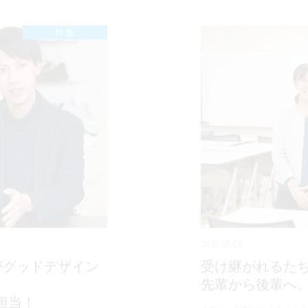
特 集
2021.01.08
がグッドデザイン
受け継がれるた
先輩から後輩へ
担当！