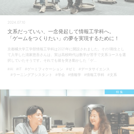
2024.07.10
文系だっていい、一念発起して情報工学科へ。
「ゲームをつくりたい」の夢を実現するために！
京都橘大学工学部情報工学科は2021年に開設されました。その1期生とし
て入学した清家悠吾さんは、実は高校時代は数学が苦手で文系コースを選
択していたそうです。それでも彼を突き動かした「ゲ…
#AI
#IT
#ゲーミフィケーション
#ゼミ
#データサイエンス
#ラーニングアシスタント
#学会
#情報学
#情報工学科
#文系
特 集