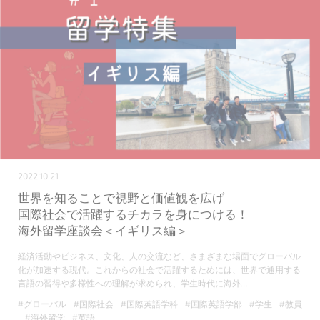
2022.10.21
世界を知ることで視野と価値観を広げ
国際社会で活躍するチカラを身につける！
海外留学座談会＜イギリス編＞
経済活動やビジネス、文化、人の交流など、さまざまな場面でグローバル
化が加速する現代。これからの社会で活躍するためには、世界で通用する
言語の習得や多様性への理解が求められ、学生時代に海外…
#グローバル
#国際社会
#国際英語学科
#国際英語学部
#学生
#教員
#海外留学
#英語