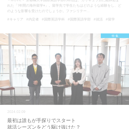
－MOVIE－ 京都橘大学国際英語学部の特色は、カリキュラムに組み込ま
れた「1年間の海外留学※」。留学先で学生たちはどのような経験をし、ど
のような影響を受けたのでしょうか。ファシリテー…
#キャリア
#内定者
#国際英語学科
#国際英語学部
#就活
#留学
特 集
2024.02.09
最初は誰もが手探りでスタート
就活シーズンをどう駆け抜けた？