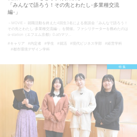
「みんなで語ろう！その先とわたし-多業種交流
編-」
－MOVIE－ 就職活動を終えた4回生3名による座談会「みんなで語ろう！
その先とわたし-多業種交流編-」を開催。ファシリテーターを務めたのは
α-station（エフエム京都）DJのマツ…
#キャリア
#内定者
#学生
#就活
#現代ビジネス学部
#経営学科
#都市環境デザイン学科
特 集