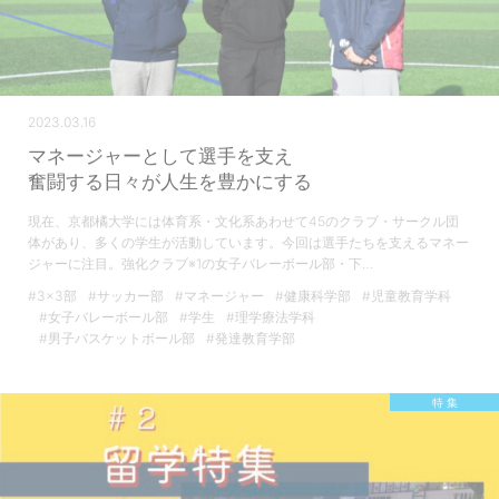
2023.03.16
マネージャーとして選手を支え
奮闘する日々が人生を豊かにする
現在、京都橘大学には体育系・文化系あわせて45のクラブ・サークル団
体があり、多くの学生が活動しています。今回は選手たちを支えるマネー
ジャーに注目。強化クラブ※1の女子バレーボール部・下…
#3×3部
#サッカー部
#マネージャー
#健康科学部
#児童教育学科
#女子バレーボール部
#学生
#理学療法学科
#男子バスケットボール部
#発達教育学部
特 集