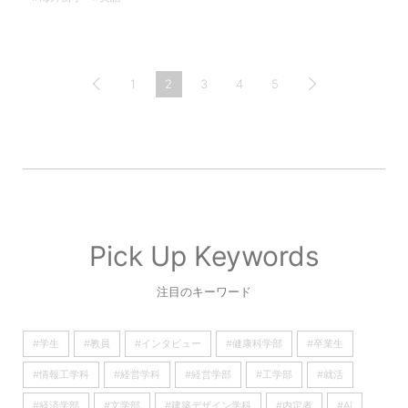
1
2
3
4
5
Pick Up Keywords
注目のキーワード
#学生
#教員
#インタビュー
#健康科学部
#卒業生
#情報工学科
#経営学科
#経営学部
#工学部
#就活
#経済学部
#文学部
#建築デザイン学科
#内定者
#AI