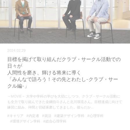
2024.02.29
目標を掲げて取り組んだクラブ・サークル活動での
日々が
人間性を磨き、輝ける将来に導く
「みんなで語ろう！その先とわたし-クラブ・サー
クル編-」
－MOVIE－ 大学や学科の学びを大切にしつつ、クラブ・サークル活動に
も全力で取り組んできた金綱伯斗さんと北川瑛琉さん。目標達成に向けて
練習に励み、仲間と切磋琢磨してきました。彼らだか…
#キャリア
#内定者
#就活
#建築デザイン学科
#心理学科
#環境デザイン学科
#総合心理学科