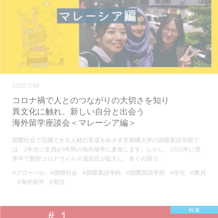
2022.11.08
コロナ禍で人とのつながりの大切さを知り
異文化に触れ、新しい自分と出会う
海外留学座談会＜マレーシア編＞
国際社会で活躍できる人材の育成をめざす京都橘大学の国際英語学部で
は、2年次に全員が1年間の海外留学に参加します。しかし、2020年に世
界中で新型コロナウイルス感染症が拡大し、多くの国で…
#グローバル
#国際社会
#国際英語学科
#国際英語学部
#学生
#教員
#海外留学
#英語
特 集