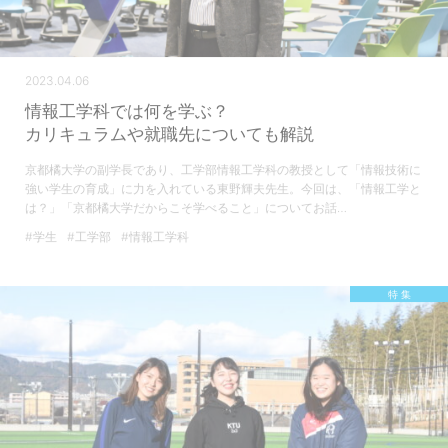
2023.04.06
情報工学科では何を学ぶ？
カリキュラムや就職先についても解説
京都橘大学の副学長であり、工学部情報工学科の教授として「情報技術に
強い学生の育成」に力を入れている東野輝夫先生。今回は、「情報工学と
は？」「京都橘大学だからこそ学べること」についてお話…
#学生
#工学部
#情報工学科
特 集