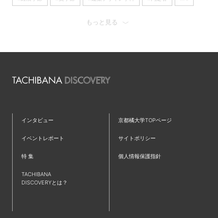
#看護学部
#京都橘大学
#経済学科
#理学療法学科
もっと見る
#歴史遺産学科
#日本語日本文学科
#心理学科
#産学連携
#看護学科
#キャリア
#大学
#留学
#オープンキャンパス
#国際英語学科
#国際英語学部
#新学部
#仲間
#ラーニングコモンズ
#発達教育学部
#大学院
#フィールドワーク
#京都
#仮設建築
#TAP
#夢
#クロスオーバー教育
#ワークショップ
#英語
インタビュー
京都橘大学TOPページ
#歴史学科
#IT
#都市環境デザイン学科
#就職活動
イベントレポート
サイトポリシー
#新棟
#無印良品
#リノベーション
#プログラミング
特 集
個人情報保護指針
#インターンシップ
#授業レポート
#キャリアセンター
TACHIBANA
#コミュニティ
#児童教育学科
#研究紹介
#共通教育特集
DISCOVERYとは？
#国家資格
#学生広報スタッフ
#救急救命士
#主将
#小説
#文理融合
#難関資格
#チーム医療
#受験生