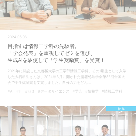
2024.06.06
目指すは情報工学科の先駆者。
「学会発表」を重視してゼミを選び、
生成AIを駆使して「学生奨励賞」を受賞！
2021年に開設した京都橘大学の工学部情報工学科。その1期生として入学
した大石耕生さんは、2024年3月に開かれた情報処理学会第86回全国大
会で学生奨励賞を受賞しました。自分の力をどん…
#AI
#IT
#ゼミ
#データサイエンス
#学会
#情報学
#情報工学科
特 集