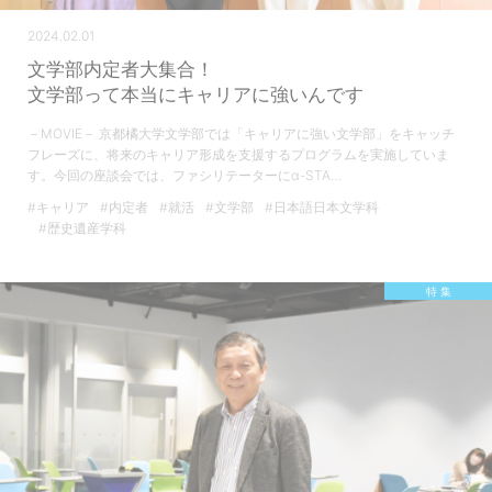
2024.02.01
文学部内定者大集合！
文学部って本当にキャリアに強いんです
－MOVIE－ 京都橘大学文学部では「キャリアに強い文学部」をキャッチ
フレーズに、将来のキャリア形成を支援するプログラムを実施していま
す。今回の座談会では、ファシリテーターにα-STA…
#キャリア
#内定者
#就活
#文学部
#日本語日本文学科
#歴史遺産学科
特 集