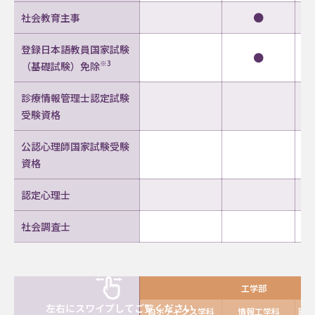
●
社会教育主事
登録日本語教員国家試験
●
※3
（基礎試験）免除
診療情報管理士認定試験
受験資格
公認心理師国家試験受験
資格
認定心理士
社会調査士
工学部
左右にスワイプしてご覧ください
ロボティクス学科
情報工学科
建築