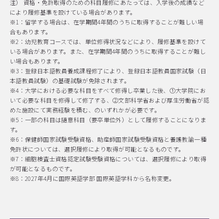
注） 資格・免許取得のための科目履修にあたっては、入学後の成績など
により履修基準を設けている場合があります。
※1：留学する場合は、在学期間4年間のうちに取得することが難しい場
合もあります。
※2：幼児教育コースでは、単位修得状況などにより、履修基準を設けて
いる場合があります。また、在学期間4年間のうちに取得することが難し
い場合もあります。
※3：登録日本語教員養成課程修了により、登録日本語教員国家試験（日
本語教員試験）の基礎試験が免除されます。
※4：大学における必要な科目をすべて修得し卒業した後、①大学院にお
いて必要な科目を修得して修了する、②文部科学省および厚生労働省が認
めた施設にて実務経験を積む、のいずれかが必要です。
※5：一部の科目は随意科目（要卒単位外）として履修することになりま
す。
※6：保健師国家試験受験資格、助産師国家試験受験資格と養護教諭一種
免許状については、選択履修により取得が可能となるものです。
※7：細胞検査士資格認定試験受験資格については、選択履修により取得
が可能となるものです。
※8：2027年4月に国際英語学部 国際英語学科から名称変更。