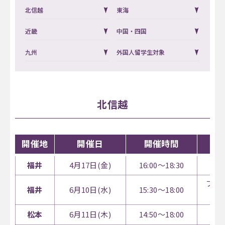
北信越
東海
近畿
中国・四国
九州
外国人留学生対象
北信越
開催地
開催日
開催時間
福井
4月17日(金)
16:00～18:30
福
フェ
福井
6月10日(水)
15:30～18:00
松本
6月11日(木)
14:50～18:00
や