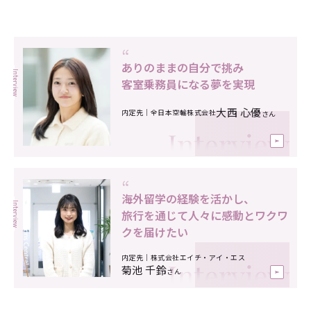
家試験（日本語教員試験）の基礎試験が免除されます。
“
ありのままの自分で挑み
Interview
客室乗務員になる夢を実現
大西 心優
主な就職先
内定先｜全日本空輸株式会社
さん
全日本空輸／Peach Aviation／JALスカイ／ANA関西
空港／エイチ・アイ・エス／京都ホテル／Plan・
Do・See／滋賀銀行／村田製作所／ヤンマーホールデ
“
海外留学の経験を活かし、
ィングス／シャネル／京都市役所 ほか
Interview
旅行を通じて人々に感動とワクワ
クを届けたい
進学先大学院
内定先｜株式会社エイチ・アイ・エス
菊池 千鈴
さん
関西外国語大学大学院外国語学研究科／京都橘大学大
学院文学研究科／立命館大学大学院国際関係研究科 ほ