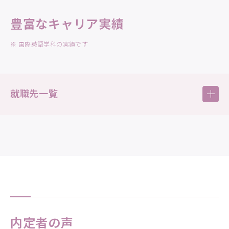
一種免許状
（英語）
豊富なキャリア実績
学校図書館司書教諭
※1
登録日本語教員
※
国際英語学科の実績です
※
図書館司書
就職先一覧
取得をめざす資格
旅行業務取扱管理者
（総合・国内）
貿易実務検定®C級
主な就職実績
IELTS
TOEIC®
就職業種別比率（2026年3月卒業）
など
※ 1年間または半年間留学をする場合は、在学期間4年間の
うちに取得することが難しい場合もあります。
内定者の声
※1 登録日本語教員養成課程修了により、登録日本語教員国