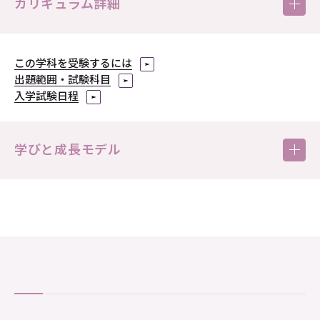
カリキュラム詳細
この学科を受験するには
クリックで拡大画像（PDF）をご覧いただけます。
出題範囲・試験科目
入学試験日程
学びと成長モデル
入学してから卒業まで、様々な学びや経験をとおして、どのように
成長することができるのか。そしてどんな知識や技能が身につくの
か。この図は、4年間の学びと成長を表現したものです。京都橘大
学で自分が成長していく姿を思い描いてみてください