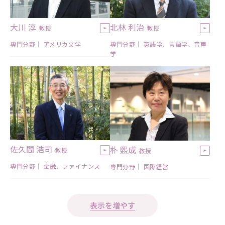
大川 淳
北林 利治
教授
教授
専門分野｜ アメリカ文学
専門分野｜ 英語学、言語学、音声
学
佐久間 浩司
朴 熙成
教授
教授
専門分野｜ 金融、ファイナンス
専門分野｜ 国際経営