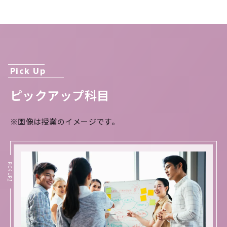
か
将来の進路イメージ
Pick Up
航空業界
観光業界
ピックアップ科目
外資系企業
商社
※
画像は授業のイメージです。
貿易会社
（国内・国際貿易事務）
金融機関
PICK UP
中学校教員（英語）
1
高校教員（英語）
NPO／NGO職員
国内外大学院への進学