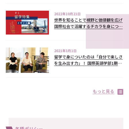
＞
2022年10月21日
世界を知ることで視野と価値観を広げ
国際社会で活躍するチカラを身につけ
る！ 海外留学座談会＜イギリス編＞
2021年3月1日
留学で身についたのは「自分で楽しさ
を生み出す力」！ 国際英語学部1期
生 座談会
もっと見る
各種ポリシー