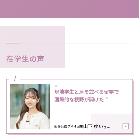
在学生の声
1
“
現地学生と肩を並べる留学で
国際的な視野が開けた
山下 ゆい
国際英語学科 4回生
さん