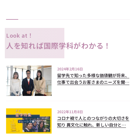
Look at！
人を知れば国際学科がわかる！
2024年2月16日
留学先で知った多様な価値観が将来、
仕事で出会うお客さまのニーズを聞く
力に変わる「みんなで語ろう！その先
とわたし-国際英語学部編-」
2022年11月8日
コロナ禍で人とのつながりの大切さを
知り 異文化に触れ、新しい自分と出
会う 海外留学座談会＜マレーシア編