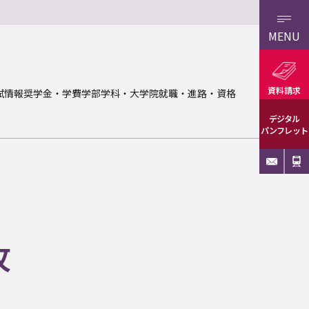
MENU
資料請求
試情報
奨学金・学費
学部学科・大学院
就職・進路・資格
デジタル
パンフレット
攻