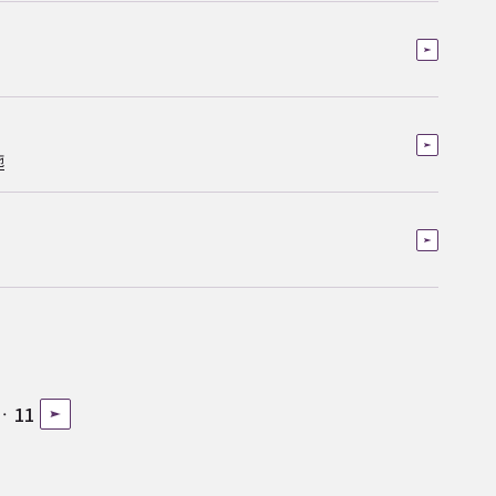
施
11
‥