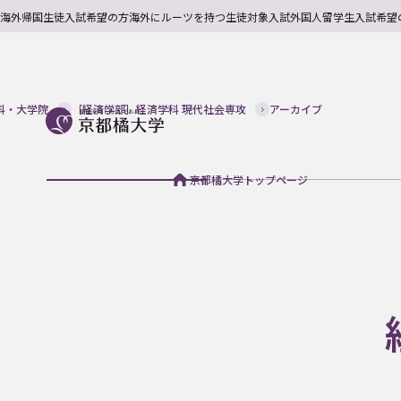
海外帰国生徒入試希望の方
海外にルーツを持つ生徒対象入試
外国人留学生入試希望
科・大学院
［経済学部］経済学科 現代社会専攻
アーカイブ
京都橘大学トップページ