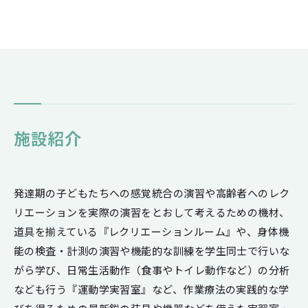
入学してから卒業まで、様々な学びや経験をとおして、どのように
成長することができるのか。そしてどんな知識や技能が身につくの
か。この図は、4年間の学びと成長を表現したものです。京都橘大
学で自分が成長していく姿を思い描いてみてください
施設紹介
発達期の子どもたちへの感覚統合の演習や高齢者へのレク
リエーションを実際の演習をとおして考えるための機材、
道具を揃えている『レクリエーションルーム』や、身体機
能の検査・計測の演習や機能的な訓練を学生同士で行いな
がら学び、日常生活動作（食事やトイレ動作など）の分析
なども行う『運動学実習室』など、作業療法の実践的な学