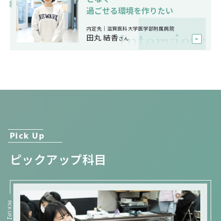
過ごせる環境を作りたい
大学病院
内定先｜滋賀医科大学医学部附属病院
田丸 結香
さん
滋賀医科大／京都府立医科大／関西医科大／順天堂大
ほか
その他病院
市立長浜／藤枝市立総合／太宰府／彦根中央／南草津
／琵琶湖中央リハビリテーション／京都大原記念／京
Pick Up
都桂／洛和会／ならまちリハビリテーション ほか
ピックアップ科目
将来の進路イメージ
PICK UP
病院
1