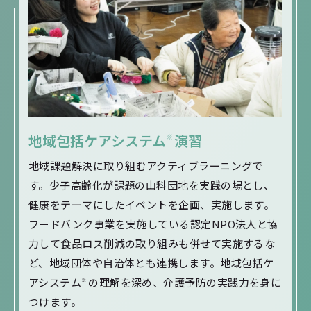
診療所
介護老人保健施設
リハビリテーションセンター
各種福祉施設
療育センター
保育所・幼稚園・学校
地域包括ケアシステム
演習
※
地域課題解決に取り組むアクティブラーニングで
す。少子高齢化が課題の山科団地を実践の場とし、
健康をテーマにしたイベントを企画、実施します。
フードバンク事業を実施している認定NPO法人と協
力して食品ロス削減の取り組みも併せて実施するな
ど、地域団体や自治体とも連携します。地域包括ケ
アシステム
の理解を深め、介護予防の実践力を身に
※
つけます。