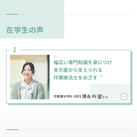
在学生の声
1
“
幅広い専門知識を身につけ
多方面から支えられる
作業療法士をめざす
薄永 叶望
作業療法学科 4回生
さん