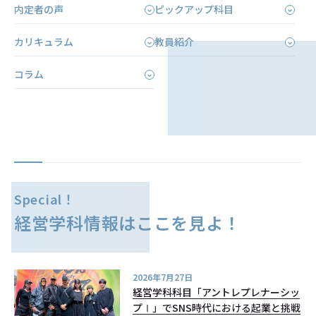
内定者の声
ピックアップ科目
カリキュラム
教員紹介
コラム
Special！
経営学科情報はここを見よ！
2026年7月27日
経営学科科目「アントレプレナーシッ
プⅠ」でSNS時代における起業と挑戦