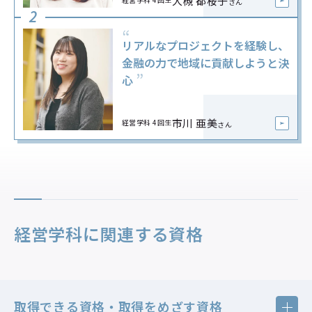
大槻 都桜子
さん
2
“
リアルなプロジェクトを経験し、
金融の力で地域に貢献しようと決
心
市川 亜美
経営学科 4回生
さん
経営学科に関連する資格
取得できる資格・取得をめざす資格