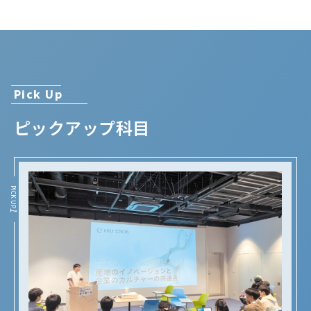
イコーエプソン／日本生命保険／富士フイルムビジネ
スイノベーションジャパン／三井住友銀行／りそな銀
行／国立印刷局／仙台国税局／大津市役所／京都府庁
ほか
Pick Up
進学先大学院
ピックアップ科目
京都橘大学大学院現代ビジネス研究科／滋賀大学大学
院経済学研究科 ほか
PICK UP
1
将来の進路イメージ
一般企業
公務員
スポーツ関連企業