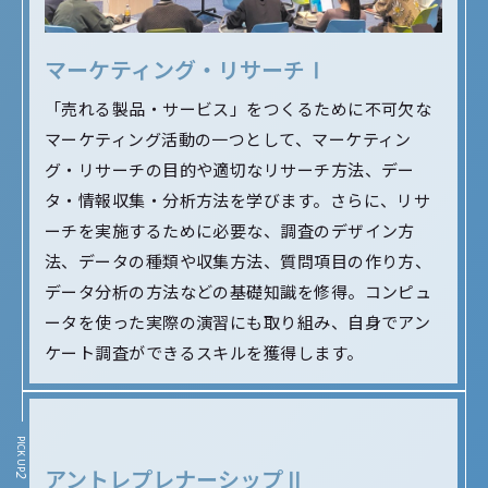
中学校教員（社会）
IT関連企業
金融機関
マーケティング・リサーチⅠ
税理士
「売れる製品・サービス」をつくるために不可欠な
高校教員（公民）
マーケティング活動の一つとして、マーケティン
グ・リサーチの目的や適切なリサーチ方法、デー
タ・情報収集・分析方法を学びます。さらに、リサ
ーチを実施するために必要な、調査のデザイン方
法、データの種類や収集方法、質問項目の作り方、
データ分析の方法などの基礎知識を修得。コンピュ
ータを使った実際の演習にも取り組み、自身でアン
ケート調査ができるスキルを獲得します。
PICK UP
アントレプレナーシップⅡ
2