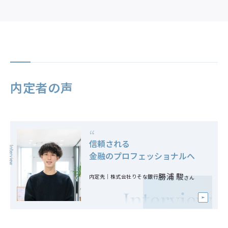
取得をめざす資格
主な就職実績
就職業種別比率（2026年3月卒業）
日商簿記
ファイナンシャル・プランナー
証券アナリスト
経営学検定
内定者の声
貿易実務検定
社会保険労務士
税理士
“
公認会計士
信頼される
など
Interview
金融のプロフェッショナルへ
※ 一部の科目は随意科目（要卒単位外）として履修するこ
勝浦 駿
内定先｜株式会社りそな銀行
さん
とになります。
主な就職先
Sky／JTB／SMBC日興証券／湖池屋／関西電力／セ