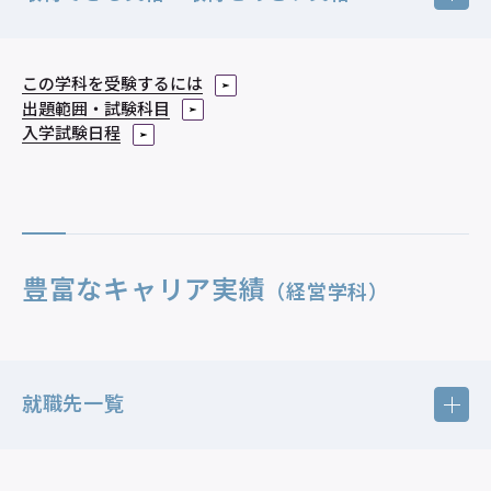
この学科を受験するには
出題範囲・試験科目
取得できる資格
入学試験日程
中学校教諭一種免許状
（社会）
高等学校教諭一種免許状
（公民）
図書館司書
博物館学芸員
豊富なキャリア実績
（経営学科）
社会教育主事
日本語教員
診療情報管理士
認定試験受験資格
※
就職先一覧
学校図書館司書教諭