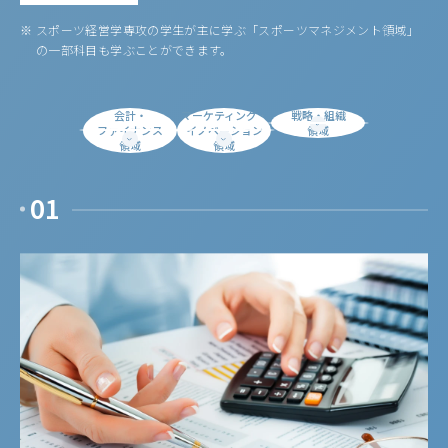
※
スポーツ経営学専攻の学生が主に学ぶ「スポーツマネジメント領域」
の一部科目も学ぶことができます。
会計・
マーケティング・
戦略・組織
ファイナンス
イノベーション
領域
領域
領域
01