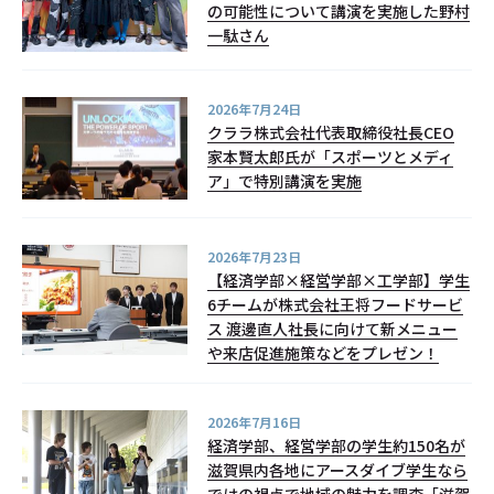
の可能性について講演を実施した野村
一駄さん
2026年7月24日
クララ株式会社代表取締役社長CEO
家本賢太郎氏が「スポーツとメディ
ア」で特別講演を実施
2026年7月23日
【経済学部×経営学部×工学部】学生
6チームが株式会社王将フードサービ
ス 渡邊直人社長に向けて新メニュー
や来店促進施策などをプレゼン！
2026年7月16日
経済学部、経営学部の学生約150名が
滋賀県内各地にアースダイブ学生なら