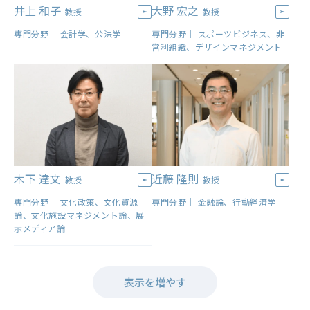
井上 和子
大野 宏之
教授
教授
専門分野｜ 会計学、公法学
専門分野｜ スポーツビジネス、非
営利組織、デザインマネジメント
木下 達文
近藤 隆則
教授
教授
専門分野｜ 文化政策、文化資源
専門分野｜ 金融論、行動経済学
論、文化施設マネジメント論、展
示メディア論