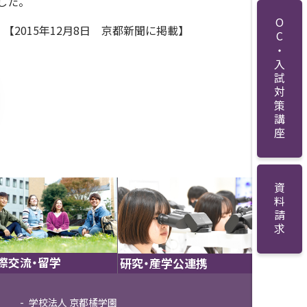
した。
OC・入試対策講座
【2015年12月8日 京都新聞
に掲載
】
資料請求
際交流・留学
研究・産学公連携
学校法人 京都橘学園