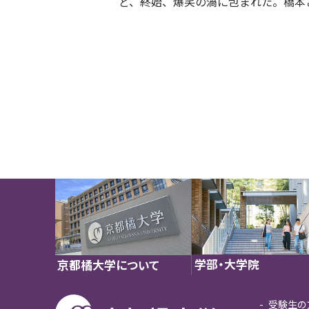
ど、終始、爆笑の渦に包まれた。橋本
学部・大学院
京都橘大学について
受験生の