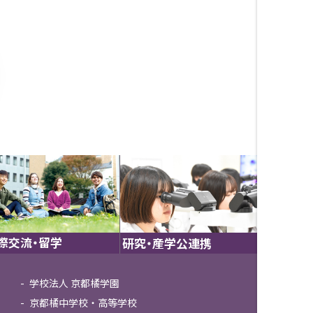
際交流・留学
研究・産学公連携
学校法人 京都橘学園
京都橘中学校・高等学校