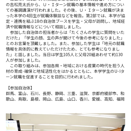
の吉松亮太氏から、Ｕ・Ｉターン就職の基本情報や進め方につい
ての基調講演が行われました。その後、Ｕ・Ｉターン就職が決ま
った本学の4回生が就職体験談などを報告。第2部では、本学が協
定・連携を結ぶ18の自治体ブースを学生・父母が訪問し、地域経
済や就職情報などについて相談しました。
参加した自治体の担当者からは「たくさんの学生に質問をいた
だけた」「学生の顔、生の声が聞けて今後の参考になりました」
とのお言葉を頂戴しました。また、参加した学生は「地元の就職
情報を具体的に教えていただけたため、とても参考になりまし
た」と話しました。当日は学生105人と父母20組あわせて約130
人が参加しました。
この取り組みは、参加各県・地域における産業の時代を担う人
材の育成･確保と地域活性化をはかるとともに、本学学生のU･Iタ
ーン就職を促進することを目的に行われました。
【参加自治体】
群馬、富山、石川、長野、静岡、三重、滋賀、京都府綾部市、和
歌山、鳥取、島根、岡山、広島、山口、香川、愛媛、高知、福岡