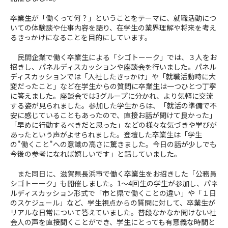
卒業生が「働くって何？」ということをテーマに、就職活動につ
いての体験談や仕事内容を語り、在学生の業界理解や将来を考え
るきっかけになることを目的にしています。
民間企業で働く卒業生による「シゴトーーク」では、３人をお
招きし、パネルディスカッションや座談会を行いました。パネル
ディスカッションでは「入社したきっかけ」や「就職活動時に大
変だったこと」など在学生からの質問に卒業生は一つひとつ丁寧
に答えました。座談会では3グループに分かれ、より気軽に交流
する姿が見られました。参加した学生からは、「就活の準備で不
安に感じていることもあったので、直接お話が聞けて良かった」
「早めに行動するべきだと思った」などの様々な気づきや学びが
あったという声がよせられました。登壇した卒業生は「学生
の"働くこと"への意識の高さに驚きました。今日の話が少しでも
今後の参考になれば嬉しいです」と話していました。
また同日に、滋賀県長浜市で働く卒業生をお招きした「公務員
シゴトーーク」も開催しました。1～4回生の学生が参加し、パネ
ルディスカッション形式で「市と県で働くことの違い」や「１日
のスケジュール」など、学生視点からの質問に対して、卒業生が
リアルな日常について答えていました。普段なかなか聞けない社
会人の声を直接聞くことができ、学生にとっても有意義な時間と