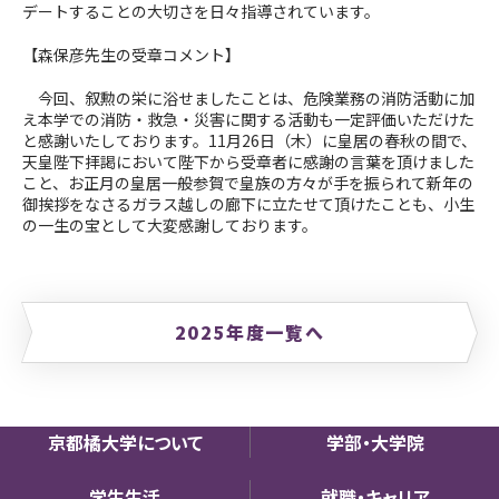
デートすることの大切さを日々指導されています。
【森保彦先生の受章コメント】
今回、叙勲の栄に浴せましたことは、危険業務の消防活動に加
え本学での消防・救急・災害に関する活動も一定評価いただけた
と感謝いたしております。11月26日（木）に皇居の春秋の間で、
天皇陛下拝謁において陛下から受章者に感謝の言葉を頂けました
こと、お正月の皇居一般参賀で皇族の方々が手を振られて新年の
御挨拶をなさるガラス越しの廊下に立たせて頂けたことも、小生
の一生の宝として大変感謝しております。
2025年度一覧へ
京都橘大学について
学部・大学院
学生生活
就職・キャリア