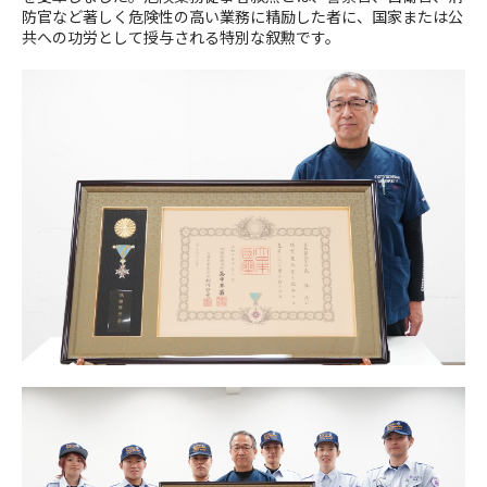
防官など著しく危険性の高い業務に精励した者に、国家または公
共への功労として授与される特別な叙勲です。