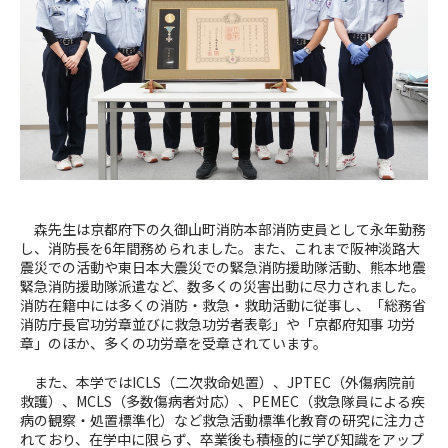
森先生は京都府下の久御山町消防本部消防吏員として永年勤務
し、消防長を6年間務められました。また、これまで阪神淡路大
震災での活動や東日本大震災での緊急消防援助隊活動、熊本地震
緊急消防援助隊派遣など、数多くの災害出動に尽力されました。
消防在籍中には多くの消防・救急・救助活動に従事し、「総務省
消防庁長官功労章並びに救急功労者表彰」や「京都府知事 功労
章」のほか、多くの功労章を受章されています。
また、本学ではICLS（二次救命処置）、JPTEC（外傷病院前
救護）、MCLS（多数傷病者対応）、PEMEC（救急隊員による疾
病の観察・処置標準化）など救急活動標準化教育の研究に注力さ
れており、在学中に限らず、卒業後も積極的に学び知識をアップ