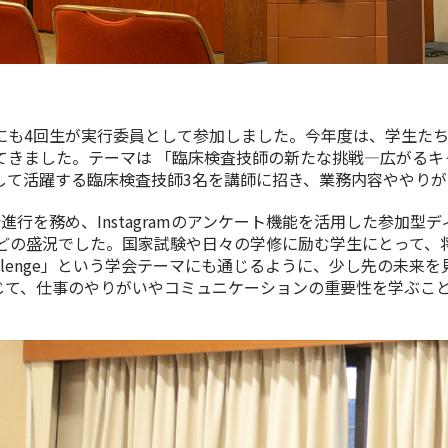
も4回生が実行委員として参加しました。今年度は、学生たち
てきました。テーマは 「臨床検査技師の新たな挑戦―広がるキ
して活躍する臨床検査技師3名を講師に招き、業務内容ややり
行を務め、Instagramのアンケート機能を活用した参加型
ほどの盛況でした。国家試験や日々の学修に励む学生にとって、
hallenge」という学会テーマにも通じるように、少し先の未
じて、仕事のやりがいやコミュニケーションの重要性を学ぶこ