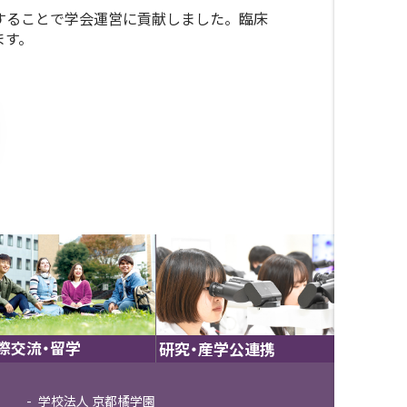
することで学会運営に貢献しました。臨床
ます。
際交流・留学
研究・産学公連携
学校法人 京都橘学園