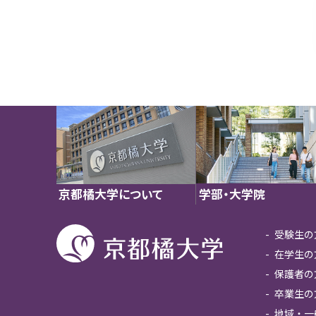
学部・大学院
京都橘大学について
受験生の
在学生の
保護者の
卒業生の
地域・一