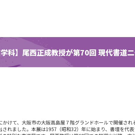
学科】尾西正成教授が第70回 現代書道
月）にかけて、大阪市の大阪高島屋７階グランドホールで開催され
されました。本展は1957（昭和32）年に始まり、書壇を代表