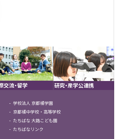
際交流・留学
研究・産学公連携
学校法人 京都橘学園
京都橘中学校・高等学校
たちばな 大路こども園
たちばなリンク