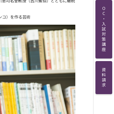
川恵司名誉教授（吉川蕉仙）とともに
継続
OC・入試対策講座
ンコ）を作る芸術
資料請求