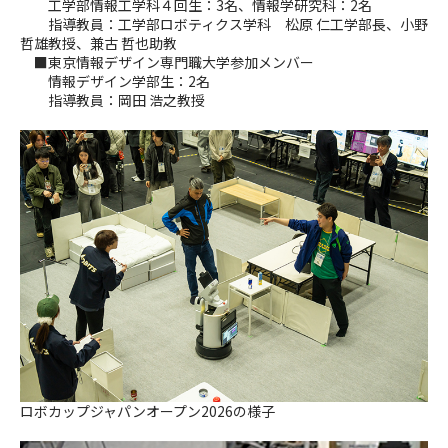
工学部情報工学科４回生：3名、情報学研究科：2名
指導教員：工学部ロボティクス学科 松原 仁工学部長、小野
哲雄教授、兼古 哲也助教
■東京情報デザイン専門職大学参加メンバー
情報デザイン学部生：2名
指導教員：岡田 浩之教授
ロボカップジャパンオープン2026の様子