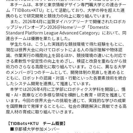
本チームは、本学と東京情報デザイン専門職大学との連合チー
ム「TIDBots+KTU」として活動しており、大学の枠を超えた連
携のもとで研究開発と競技力の向上に取り組んでいます。
また、2026年4月に滋賀ダイハツアリーナで開催されたロボカ
ップジャパンオープン2026＠Homeリーグ「Domestic
Standard Platform League Advanced Category」において、同
連合チームは優勝を果たしました。
学生たちは、こうした実践的な競技環境で得た経験をもとに、
現在は世界大会に向けてロボットによる人の指示理解や物体認
識、作業実行の精度向上を図るほか、競技環境の違いにも対応で
きる柔軟性や安定性の向上をめざし、検証と改良を重ねながら技
術力のさらなる高度化に取り組んでいます。さらに、異なる大学
のメンバーが1つのチームとして、開発体制の見直しを進めると
ともに、ロボットの認識・対話・行動といった各要素技術を統合
したシステム開発を連携して推進しています。
本学では2026年4月に工学部にロボティクス学科を開設し、情
報・AI・医療などの多様な領域を横断した教育・研究を推進して
います。今回の世界大会への挑戦を通じて、実践的な学びの成果
を国際舞台で発揮するとともに、社会の課題解決に貢献できる高
度人材の育成に取り組んでいきます。
【TIDBots+KTU チーム概要】
■京都橘大学参加メンバー