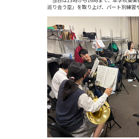
当日は
13
時から
16
時まで、本学吹奏楽
巡り会う空」を取り上げ、パート別練習