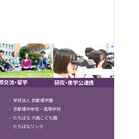
際交流・留学
研究・産学公連携
学校法人 京都橘学園
京都橘中学校・高等学校
たちばな 大路こども園
たちばなリンク