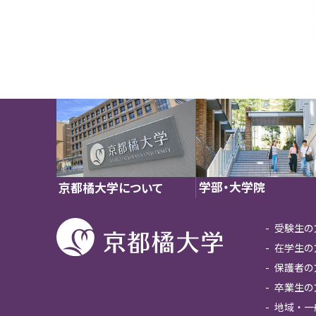
学部・大学院
京都橘大学について
受験生の
在学生の
保護者の
卒業生の
地域・一