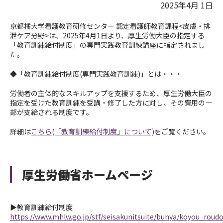
2025年4月 1日
京都橘大学看護教育研修センター 認定看護師教育課程<皮膚・排
泄ケア分野>は、
2025
年
4
月
1
日より、厚生労働大臣の指定する
「教育訓練給付制度」の専門実践教育訓練講座に指定されまし
た。
◆
「教育訓練給付制度(専門実践教育訓練)」とは・・・
労働者の主体的なスキルアップを支援するため、厚生労働大臣の
指定を受けた教育訓練を受講・修了した方に対し、その費用の一
部が支給される制度です。
詳細は
こちら(「教育訓練給付制度」について)
をご覧ください。
厚生労働省ホームページ
▶教育訓練給付制度
https://www.mhlw.go.jp/stf/seisakunitsuite/bunya/koyou_roudo