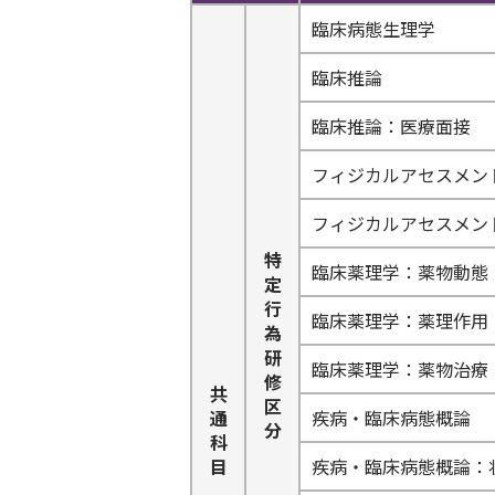
臨床病態生理学
臨床推論
臨床推論：医療面接
フィジカルアセスメン
フィジカルアセスメン
特
臨床薬理学：薬物動態
定
行
臨床薬理学：薬理作用
為
研
臨床薬理学：薬物治療
修
共
区
通
疾病・臨床病態概論
分
科
目
疾病・臨床病態概論：