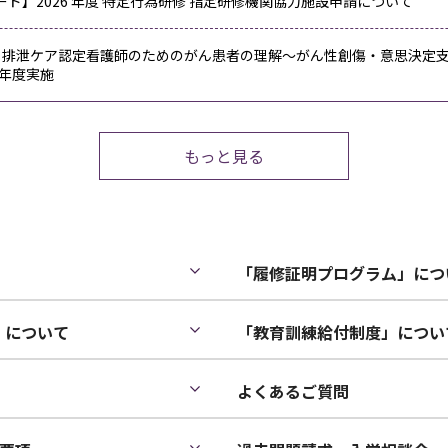
ド】2026 年度 特定行為研修 指定研修機関協力施設申請について
・排泄ケア認定看護師のためのがん患者の理解～がん性創傷・意思決定支援
5年度実施
もっと見る
「履修証明プログラム」につ
」について
「教育訓練給付制度」につい
よくあるご質問