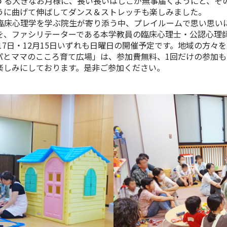
る大きなお月様に、長い長いはしごが無事届くようにと、そ
うに曲げて伸ばしてダンス＆ストレッチも楽しみました。
床心理学を学ぶ院生が寄り添う中、プレイルームで思い思い
を、ファシリテーターである本学教員の臨床心理士・公認心理
17
日・
12
月
15
日いずれも日曜日の開催予定です。地域の方々を
パとママのこころ育て広場」は、参加費無料、
1
回だけの参加も
しみにしております。是非ご参加ください。