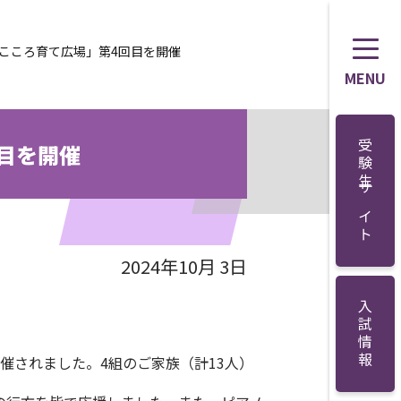
のこころ育て広場」第4回目を開催
MENU
受験生サイト
目を開催
2024年10月 3日
入試情報
催されました。
4
組のご家族（計
13
人）