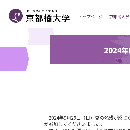
トップページ
京都橘大学
202
2024
年
9
月
29
日（日）夏の名残が感じ
が参加してくださいました。