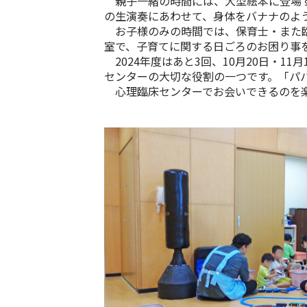
親子一緒の時間には、大型絵本に登場す
の生演奏にあわせて、身体をバナナのよ
お子様のみの時間では、保育士・また臨
室で、子育てに関する日ごろのお困り事
2024
年度はあと
3
回、
10
月
20
日・
11
月
センターの大切な役割の一つです。「パ
心理臨床センターでお会いできるのを楽