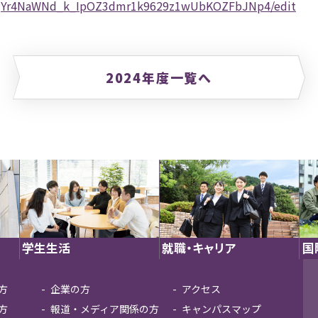
DkqjYr4NaWNd_k_IpOZ3dmr1k9629z1wUbKOZFbJNp4/edit
2024年度一覧へ
学生生活
就職・キャリア
国
方
企業の方
アクセス
方
報道・メディア関係の方
キャンパスマップ