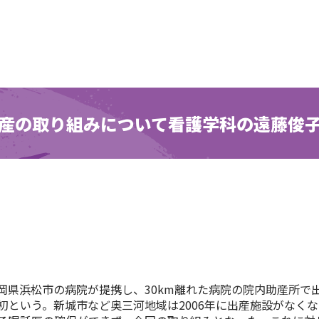
産の取り組みについて看護学科の遠藤俊
県浜松市の病院が提携し、30km離れた病院の院内助産所で出
初という。新城市など奥三河地域は2006年に出産施設がなく