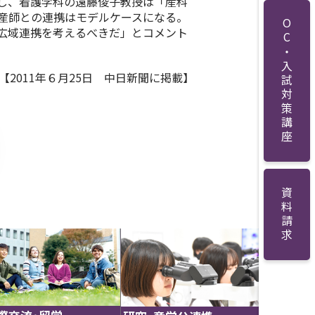
し、看護学科の遠藤俊子教授は「産科
産師との連携はモデルケースになる。
OC・入試対策講座
広域連携を考えるべきだ」とコメント
【2011年６月25日 中日新聞
に掲載
】
資料請求