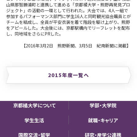
山県那智勝浦町と連携して進める「京都橘大学・熊野再発見プロ
ジェクト」の活動の一環として行われた。大会では、4人一組で
参加するパフォーマンス部門に学生16人と同町観光協会職員とが
チームを結成し、全員が平安衣装を着て階段を駆け上がり、熊野
をアピールした。大会後には、京都駅構内でリーフレットを配布
し、同地域をさらにPRした。
【2016年3月2日 熊野新聞、3月5日 紀南新聞
に掲載
】
2015年度一覧へ
京都橘大学について
学部・大学院
学生生活
就職・キャリア
国際交流・留学
研究・産学公連携